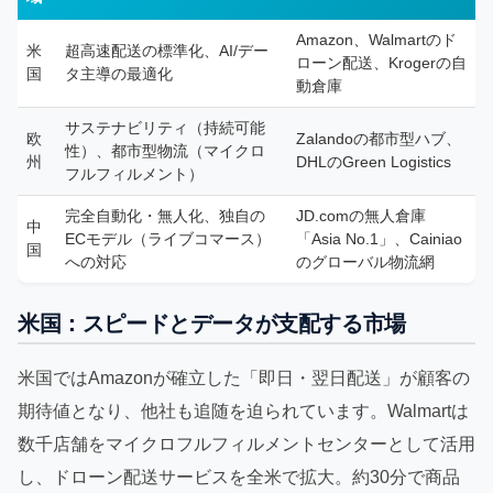
Amazon、Walmartのド
米
超高速配送の標準化、AI/デー
ローン配送、Krogerの自
国
タ主導の最適化
動倉庫
サステナビリティ（持続可能
欧
Zalandoの都市型ハブ、
性）、都市型物流（マイクロ
州
DHLのGreen Logistics
フルフィルメント）
完全自動化・無人化、独自の
JD.comの無人倉庫
中
ECモデル（ライブコマース）
「Asia No.1」、Cainiao
国
への対応
のグローバル物流網
米国：スピードとデータが支配する市場
米国ではAmazonが確立した「即日・翌日配送」が顧客の
期待値となり、他社も追随を迫られています。Walmartは
数千店舗をマイクロフルフィルメントセンターとして活用
し、ドローン配送サービスを全米で拡大。約30分で商品