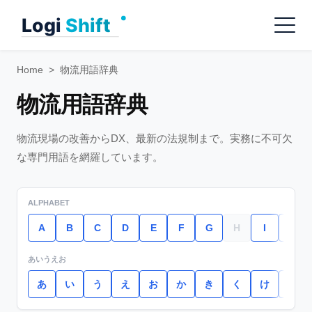
Skip
Menu
to
content
Home
>
物流用語辞典
物流用語辞典
物流現場の改善からDX、最新の法規制まで。実務に不可欠
な専門用語を網羅しています。
ALPHABET
A
B
C
D
E
F
G
H
I
J
あいうえお
あ
い
う
え
お
か
き
く
け
こ