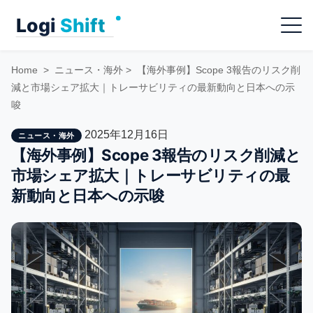
Skip
Menu
to
content
Home
>
ニュース・海外
>
【海外事例】Scope 3報告のリスク削
減と市場シェア拡大｜トレーサビリティの最新動向と日本への示
唆
2025年12月16日
ニュース・海外
【海外事例】Scope 3報告のリスク削減と
市場シェア拡大｜トレーサビリティの最
新動向と日本への示唆