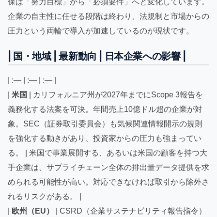
保は「努力目標」から「必須要件」へと変化しています。
企業の自主性に任せる段階は終わり、法規制と市場からの
圧力という両輪で導入が加速しているのが現状です。
| 国・地域 | 最新動向 | 日本企業への影響 |
| :— | :— | :— |
|
米国
| カリフォルニア州が2027年までにScope 3報告を
義務化する法案を可決。年間売上10億ドル超の企業が対
象。SEC（証券取引委員会）も気候関連情報開示の規則
を強化する動きがあり、投資家からの圧力も強まってい
る。 | 米国で事業展開する、あるいは米国の顧客を持つ大
手企業は、サプライチェーン全体の排出量データ提供を求
められる可能性が高い。対応できなければ取引から除外さ
れるリスクがある。 |
|
欧州（EU）
| CSRD（企業サステナビリティ報告指令）