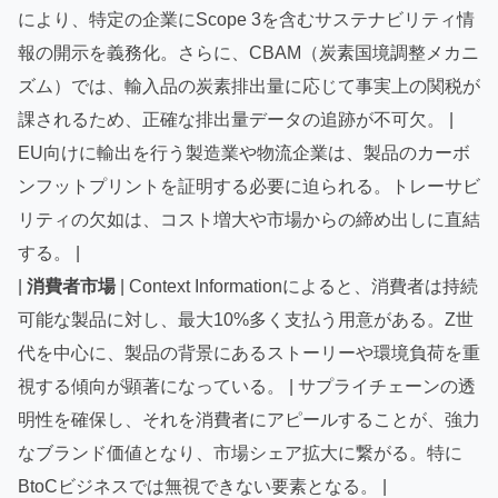
により、特定の企業にScope 3を含むサステナビリティ情
報の開示を義務化。さらに、CBAM（炭素国境調整メカニ
ズム）では、輸入品の炭素排出量に応じて事実上の関税が
課されるため、正確な排出量データの追跡が不可欠。 |
EU向けに輸出を行う製造業や物流企業は、製品のカーボ
ンフットプリントを証明する必要に迫られる。トレーサビ
リティの欠如は、コスト増大や市場からの締め出しに直結
する。 |
|
消費者市場
| Context Informationによると、消費者は持続
可能な製品に対し、最大10%多く支払う用意がある。Z世
代を中心に、製品の背景にあるストーリーや環境負荷を重
視する傾向が顕著になっている。 | サプライチェーンの透
明性を確保し、それを消費者にアピールすることが、強力
なブランド価値となり、市場シェア拡大に繋がる。特に
BtoCビジネスでは無視できない要素となる。 |