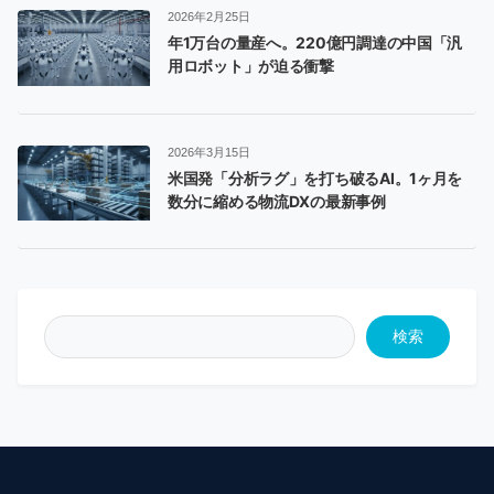
2026年2月25日
年1万台の量産へ。220億円調達の中国「汎
用ロボット」が迫る衝撃
2026年3月15日
米国発「分析ラグ」を打ち破るAI。1ヶ月を
数分に縮める物流DXの最新事例
検索