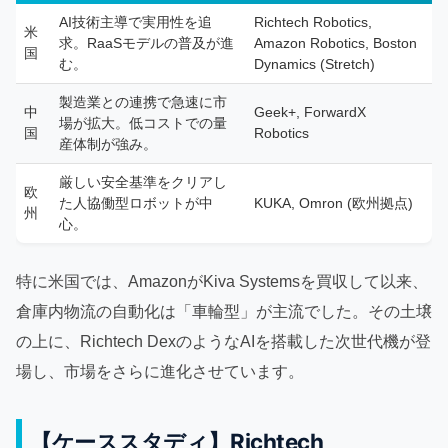
AI技術主導で実用性を追
Richtech Robotics,
米
求。RaaSモデルの普及が進
Amazon Robotics, Boston
国
む。
Dynamics (Stretch)
製造業との連携で急速に市
中
Geek+, ForwardX
場が拡大。低コストでの量
国
Robotics
産体制が強み。
厳しい安全基準をクリアし
欧
た人協働型ロボットが中
KUKA, Omron (欧州拠点)
州
心。
特に米国では、AmazonがKiva Systemsを買収して以来、
倉庫内物流の自動化は「車輪型」が主流でした。その土壌
の上に、Richtech DexのようなAIを搭載した次世代機が登
場し、市場をさらに進化させています。
【ケーススタディ】Richtech