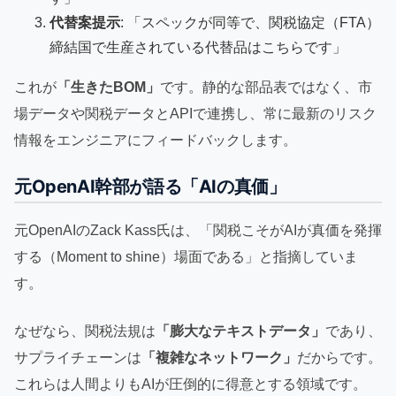
代替案提示
: 「スペックが同等で、関税協定（FTA）
締結国で生産されている代替品はこちらです」
これが
「生きたBOM」
です。静的な部品表ではなく、市
場データや関税データとAPIで連携し、常に最新のリスク
情報をエンジニアにフィードバックします。
元OpenAI幹部が語る「AIの真価」
元OpenAIのZack Kass氏は、「関税こそがAIが真価を発揮
する（Moment to shine）場面である」と指摘していま
す。
なぜなら、関税法規は
「膨大なテキストデータ」
であり、
サプライチェーンは
「複雑なネットワーク」
だからです。
これらは人間よりもAIが圧倒的に得意とする領域です。