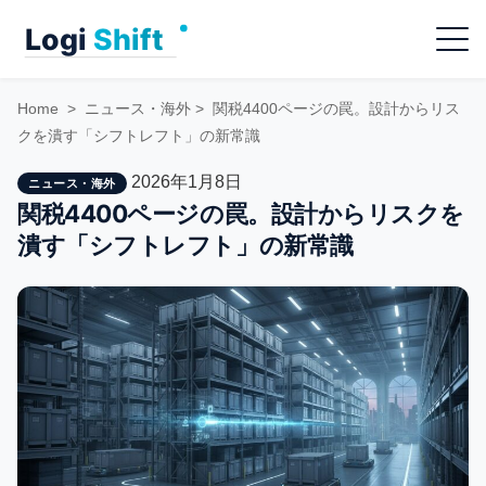
Skip
Menu
to
content
Home
>
ニュース・海外
>
関税4400ページの罠。設計からリス
クを潰す「シフトレフト」の新常識
2026年1月8日
ニュース・海外
関税4400ページの罠。設計からリスクを
潰す「シフトレフト」の新常識