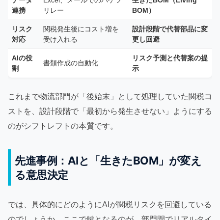
データ
Excel、メールでのバケツ
生きたBOM（Living
連携
リレー
BOM）
リスク
関税発生後にコスト増を
設計段階で代替部品に変
対応
受け入れる
更し回避
AIの役
リスク予測と代替案の提
書類作成の自動化
割
示
これまで物流部門が「後始末」として処理していた関税コ
ストを、設計段階で「最初から発生させない」ようにする
のがシフトレフトの本質です。
先進事例：AIと「生きたBOM」が変え
る意思決定
では、具体的にどのようにAIが関税リスクを回避している
のでしょうか。ここで鍵となるのが、部門間でリアルタイ