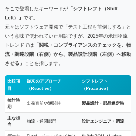
そこで登場したキーワードが
「シフトレフト（Shift
Left）」
です。
元々はソフトウェア開発で「テスト工程を前倒しする」と
いう意味で使われていた用語ですが、2025年の米国物流
トレンドでは
「関税・コンプライアンスのチェックを、物
流・調達段階（右側）から、製品設計段階（左側）へ移動
させる」
ことを指します。
比較項
従来のアプローチ
シフトレフト
目
（Reactive）
（Proactive）
検討時
出荷直前や通関時
製品設計・部品選定時
期
主な担
物流・通関部門
設計エンジニア・調達
当