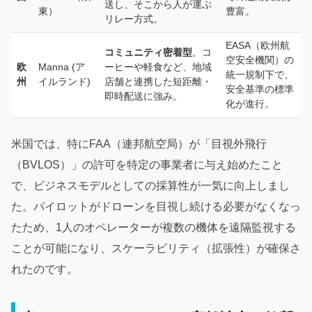
送し、そこから人が運ぶ
東）
豊富。
リレー方式。
EASA（欧州航
コミュニティ密着型
。コ
空安全機関）の
欧
Manna (ア
ーヒーや軽食など、地域
統一規制下で、
州
イルランド)
店舗と連携した短距離・
安全基準の標準
即時配送に強み。
化が進行。
米国では、特にFAA（連邦航空局）が「目視外飛行
（BVLOS）」の許可を特定の事業者に与え始めたこと
で、ビジネスモデルとしての採算性が一気に向上しまし
た。パイロットがドローンを目視し続ける必要がなくなっ
たため、1人のオペレーターが複数の機体を遠隔監視する
ことが可能になり、スケーラビリティ（拡張性）が確保さ
れたのです。