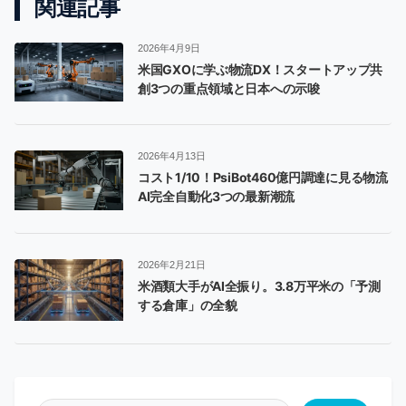
関連記事
2026年4月9日
米国GXOに学ぶ物流DX！スタートアップ共
創3つの重点領域と日本への示唆
2026年4月13日
コスト1/10！PsiBot460億円調達に見る物流
AI完全自動化3つの最新潮流
2026年2月21日
米酒類大手がAI全振り。3.8万平米の「予測
する倉庫」の全貌