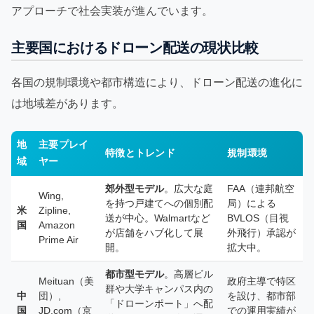
アプローチで社会実装が進んでいます。
主要国におけるドローン配送の現状比較
各国の規制環境や都市構造により、ドローン配送の進化に
は地域差があります。
地
主要プレイ
特徴とトレンド
規制環境
域
ヤー
郊外型モデル
。広大な庭
FAA（連邦航空
Wing,
を持つ戸建てへの個別配
局）による
米
Zipline,
送が中心。Walmartなど
BVLOS（目視
国
Amazon
が店舗をハブ化して展
外飛行）承認が
Prime Air
開。
拡大中。
都市型モデル
。高層ビル
Meituan（美
政府主導で特区
群や大学キャンパス内の
中
団）,
を設け、都市部
「ドローンポート」へ配
国
JD.com（京
での運用実績が