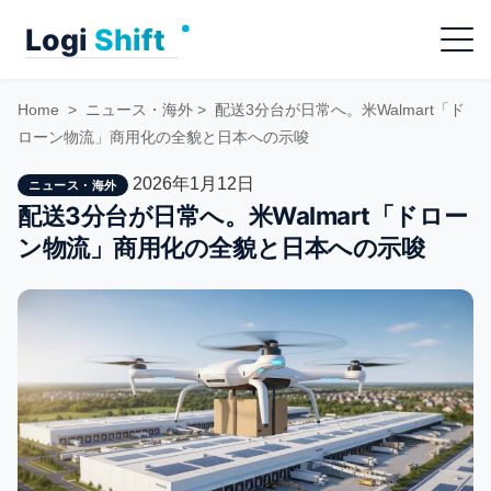
Skip
Menu
to
content
Home
>
ニュース・海外
>
配送3分台が日常へ。米Walmart「ド
ローン物流」商用化の全貌と日本への示唆
2026年1月12日
ニュース・海外
配送3分台が日常へ。米Walmart「ドロー
ン物流」商用化の全貌と日本への示唆