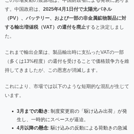
この市場変動の震源地は、中国財政省による発表にありま
す。中国政府は、
2025年4月1日付で太陽光パネル
（PV）、バッテリー、および一部の非金属鉱物製品に対
する輸出増値税（VAT）の還付を廃止
すると決定しまし
た。
これまで輸出企業は、製品輸出時に支払ったVATの一部
（多くは13%程度）の還付を受けることで価格競争力を維
持してきましたが、この恩恵が消滅します。
これにより、市場では以下のような短期的な混乱が生じて
います。
3月までの動き
: 制度変更前の「駆け込み出荷」が発
生し、一時的にスペースが逼迫。
4月以降の懸念
: 駆け込みの反動による荷動きの急減