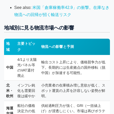
See also:
米国「倉庫稼働率42.9」の衝撃。在庫なき
物流への回帰が招く輸送リスク
地域別に見る物流市場への影響
地
主要トピッ
物流への影響と予測
域
ク
4/1より太陽
輸出コスト上昇により、価格競争力が低
光パネル等
中国
下。長期的には生産拠点の国外移転（脱
のVAT還付
中国）が加速する可能性。
廃止
北
インフレ鈍
小売業者の在庫積み増し意欲が低く、ス
米・
化も需要回
ポット運賃の上昇を許容しない姿勢が鮮
欧州
復は緩やか
明。
船社の価格
供給過剰圧力が強く、GRI（一括値上
海運
決定力の低
げ）が浸透しにくい。市場は再びボラテ
市場