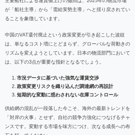
主要船社による運賃値上げの撤回は、2025年の物流市場
が「船社主導」から「需給実勢主導」へと揺り戻されてい
ることを象徴しています。
中国のVAT還付廃止という政策変更が引き起こした波紋
は、単なるコスト増にとどまらず、グローバルな荷動きの
リズムを変えようとしています。日本の物流部門において
は、以下の3点が重要な指針となるでしょう。
市況データに基づいた強気な運賃交渉
政策変更リスクを織り込んだ調達網の再設計
短期的な変動に惑わされない在庫コントロール
供給網の混乱が一段落した今こそ、海外の最新トレンドを
「対岸の火事」とせず、自社の競争力強化につなげるチャ
ンスです。変動する市場を味方につけ、次なる成長への布