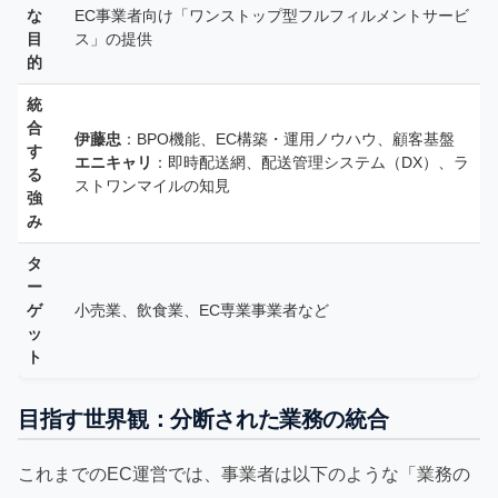
な
EC事業者向け「ワンストップ型フルフィルメントサービ
目
ス」の提供
的
統
合
伊藤忠
：BPO機能、EC構築・運用ノウハウ、顧客基盤
す
エニキャリ
：即時配送網、配送管理システム（DX）、ラ
る
ストワンマイルの知見
強
み
タ
ー
ゲ
小売業、飲食業、EC専業事業者など
ッ
ト
目指す世界観：分断された業務の統合
これまでのEC運営では、事業者は以下のような「業務の