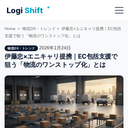
Skip
Menu
to
content
Home
>
物流DX・トレンド
>
伊藤忠×エニキャリ提携｜EC包括
支援で狙う「物流のワンストップ化」とは
2026年1月24日
物流DX・トレンド
伊藤忠×エニキャリ提携｜EC包括支援で
狙う「物流のワンストップ化」とは