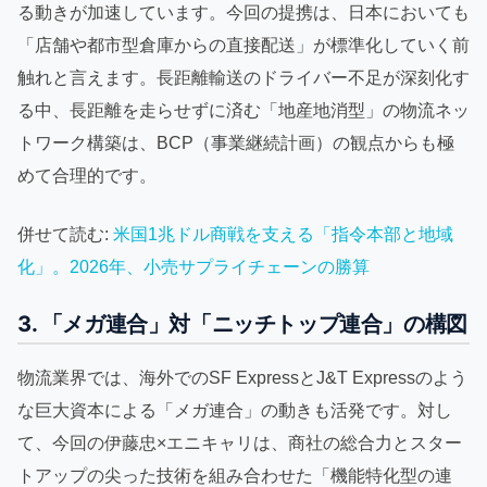
る動きが加速しています。今回の提携は、日本においても
「店舗や都市型倉庫からの直接配送」が標準化していく前
触れと言えます。長距離輸送のドライバー不足が深刻化す
る中、長距離を走らせずに済む「地産地消型」の物流ネッ
トワーク構築は、BCP（事業継続計画）の観点からも極
めて合理的です。
併せて読む:
米国1兆ドル商戦を支える「指令本部と地域
化」。2026年、小売サプライチェーンの勝算
3. 「メガ連合」対「ニッチトップ連合」の構図
物流業界では、海外でのSF ExpressとJ&T Expressのよう
な巨大資本による「メガ連合」の動きも活発です。対し
て、今回の伊藤忠×エニキャリは、商社の総合力とスター
トアップの尖った技術を組み合わせた「機能特化型の連