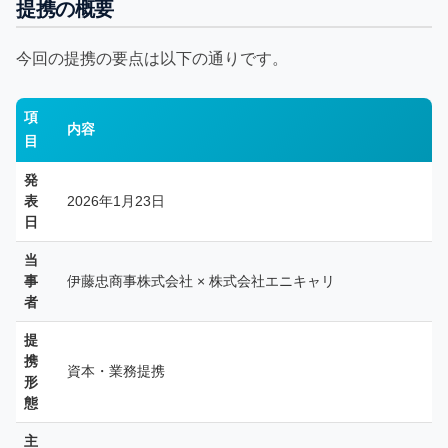
提携の概要
今回の提携の要点は以下の通りです。
項
内容
目
発
表
2026年1月23日
日
当
事
伊藤忠商事株式会社 × 株式会社エニキャリ
者
提
携
資本・業務提携
形
態
主