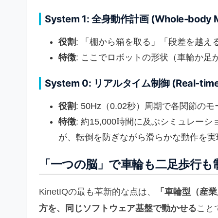
System 1: 全身動作計画 (Whole-body Mo
役割
: 「棚から箱を取る」「段差を越
特徴
: ここでロボットの形状（車輪か
System 0: リアルタイム制御 (Real-time 
役割
: 50Hz（0.02秒）周期で各関
特徴
: 約15,000時間に及ぶシミュレ
が、転倒を防ぎながら滑らかな動作を実
「一つの脳」で車輪も二足歩行も
KinetIQの最も革新的な点は、
「車輪型（産業
方を、同じソフトウェア基盤で動かせる
こと