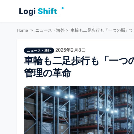
Skip
to
content
Home
>
ニュース・海外
>
車輪も二足歩行も「一つの脳」で
2026年2月8日
ニュース・海外
車輪も二足歩行も「一つ
管理の革命