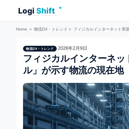
Skip
to
content
Home
>
物流DX・トレンド
>
フィジカルインターネット実装
2026年2月9日
物流DX・トレンド
フィジカルインターネット
ル」が示す物流の現在地