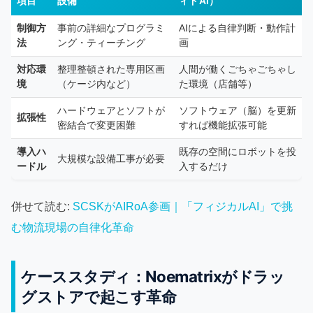
項目
設備
ィドAI）
制御方
事前の詳細なプログラミ
AIによる自律判断・動作計
法
ング・ティーチング
画
対応環
整理整頓された専用区画
人間が働くごちゃごちゃし
境
（ケージ内など）
た環境（店舗等）
ハードウェアとソフトが
ソフトウェア（脳）を更新
拡張性
密結合で変更困難
すれば機能拡張可能
導入ハ
既存の空間にロボットを投
大規模な設備工事が必要
ードル
入するだけ
併せて読む:
SCSKがAIRoA参画｜「フィジカルAI」で挑
む物流現場の自律化革命
ケーススタディ：Noematrixがドラッ
グストアで起こす革命