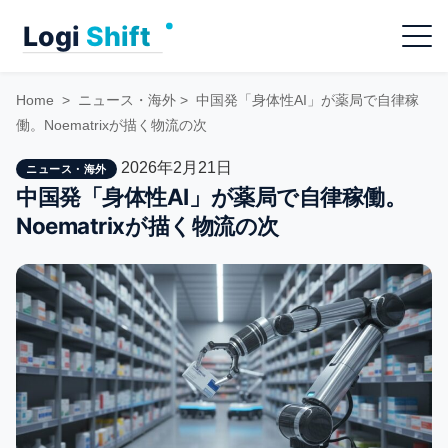
Skip
Menu
to
content
Home
>
ニュース・海外
>
中国発「身体性AI」が薬局で自律稼
働。Noematrixが描く物流の次
2026年2月21日
ニュース・海外
中国発「身体性AI」が薬局で自律稼働。
Noematrixが描く物流の次