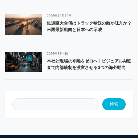
2025年12月10日
鉄道巨大合併はトラック輸送の敵か味方か？
米国最新動向と日本への示唆
2026年5月4日
本社と現場の乖離をゼロへ！ビジュアルAI監
査で内部統制を激変させる3つの海外動向
検索