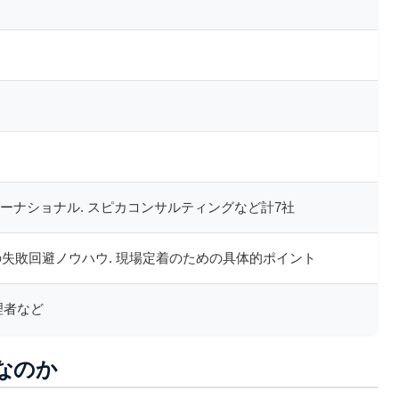
インターナショナル. スピカコンサルティングなど計7社
の失敗回避ノウハウ. 現場定着のための具体的ポイント
理者など
なのか