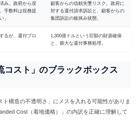
済み。政府から戻
顧客からの信頼失墜リスク。政府に
。手数料は役務提
対する還付請求訴訟と、顧客からの
い」
集団訴訟の板挟み状態。
するが、還付プロ
1,300億ドルという巨額の財源確保
と、膨大な還付事務処理。
流コスト」のブラックボックス
スト構造の不透明さ」にメスを入れる可能性がありま
Landed Cost（着地価格）」の内訳を正確に理解して