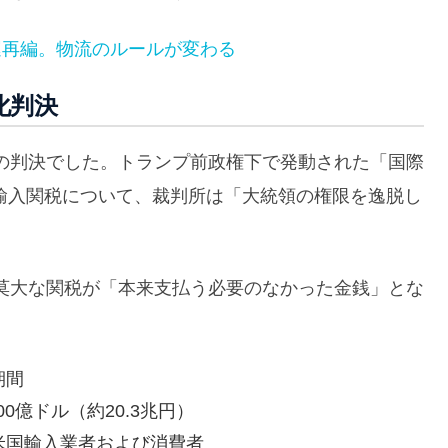
と海運再編。物流のルールが変わる
化判決
の判決でした。トランプ前政権下で発動された「国際
の輸入関税について、裁判所は「大統領の権限を逸脱し
莫大な関税が「本来支払う必要のなかった金銭」とな
期間
00億ドル（約20.3兆円）
米国輸入業者および消費者