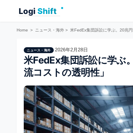
Skip
to
content
Home
>
ニュース・海外
>
米FedEx集団訴訟に学ぶ。20
2026年2月28日
ニュース・海外
米FedEx集団訴訟に学ぶ
流コストの透明性」