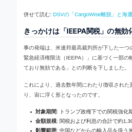
併せて読む:
DSVの「CargoWise離脱」
きっかけは「IEEPA関税」の無効
事の発端は、米連邦最高裁判所が下した一つ
緊急経済権限法（IEEPA）」に基づく一部
ており無効である」との判断を下しました。
これにより、過去数年間にわたり徴収された
り、宙に浮く形となったのです。
対象期間
: トランプ政権下での関税強化
金額規模
: 関税および利息の合計で約1,3
影響範囲
: 中国などからの輸入品を扱う