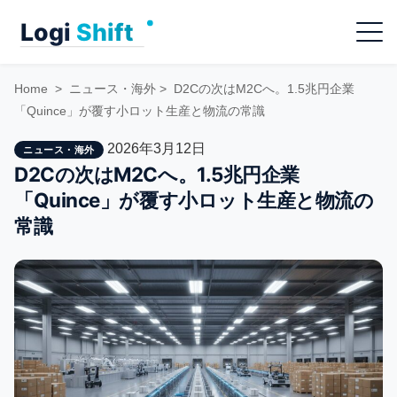
Skip
Menu
to
content
Home
>
ニュース・海外
>
D2Cの次はM2Cへ。1.5兆円企業
「Quince」が覆す小ロット生産と物流の常識
2026年3月12日
ニュース・海外
D2Cの次はM2Cへ。1.5兆円企業
「Quince」が覆す小ロット生産と物流の
常識