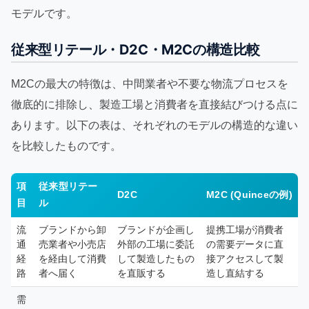
モデルです。
従来型リテール・D2C・M2Cの構造比較
M2Cの最大の特徴は、中間業者や不要な物流プロセスを
徹底的に排除し、製造工場と消費者を直接結びつける点に
あります。以下の表は、それぞれのモデルの構造的な違い
を比較したものです。
項
従来型リテー
D2C
M2C (Quinceの例)
目
ル
流
ブランドから卸
ブランドが企画し
提携工場が消費者
通
売業者や小売店
外部の工場に委託
の需要データに直
経
を経由して消費
して製造したもの
接アクセスして製
路
者へ届く
を直販する
造し直結する
需