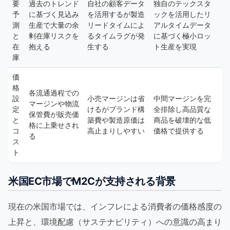
要
過去のトレンド
自社の顧客データ
独自のテックスタ
予
に基づく見込み
を活用するが製造
ックを活用したリ
測
生産で大量の余
リードタイムによ
アルタイムデータ
と
剰在庫リスクを
るタイムラグが発
に基づく極小ロッ
在
抱える
生する
ト生産を実現
庫
価
格
各流通過程での
設
小売マージンは省
中間マージンを完
マージンや物流
定
けるがブランド構
全排除し高品質な
保管費が販売価
と
築費や製造原価は
商品を破壊的な低
格に上乗せされ
コ
高止まりしやすい
価格で提供する
る
ス
ト
米国EC市場でM2Cが支持される背景
現在の米国市場では、インフレによる消費者の価格感度の
上昇と、環境配慮（サステナビリティ）への意識の高まり