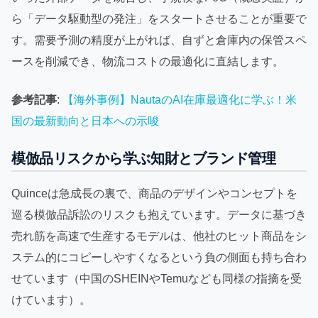
ら「データ駆動型の発注」をスタートさせることが重要で
す。需要予測の精度が上がれば、自ずと倉庫内の保管スペ
ースを削減でき、物流コストの最適化に直結します。
参考記事
:
【海外事例】NautaのAI在庫最適化に学ぶ！米
国の最新動向と日本への示唆
模倣品リスクから学ぶ知財とブランド管理
Quinceは急成長の裏で、商品のデザインやコンセプトを
巡る模倣品訴訟のリスクも抱えています。データに基づき
売れ筋を高速で生産するモデルは、他社のヒット商品をシ
ステム的にコピーしやすくなるという負の側面も持ち合わ
せています（中国のSHEINやTemuなども同様の指摘を受
けています）。