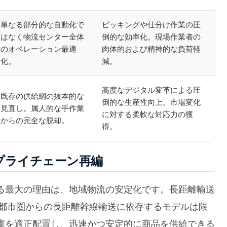
単なる部分的な自動化で
ピッキングや仕分け作業の圧
はなく物流センター全体
倒的な効率化。現場作業者の
のオペレーション最適
肉体的および精神的な負荷軽
化。
減。
高度なデジタル変革による圧
既存の供給網の抜本的な
倒的な生産性向上。市場変化
見直し。属人的な手作業
に対する柔軟な対応力の獲
からの完全な脱却。
得。
プライチェーン再編
る最大の理由は、地域物流の安定化です。長距離輸送
大都市圏からの長距離幹線輸送に依存するモデルは限
庫を適正配置し、迅速かつ安定的に商品を供給できる