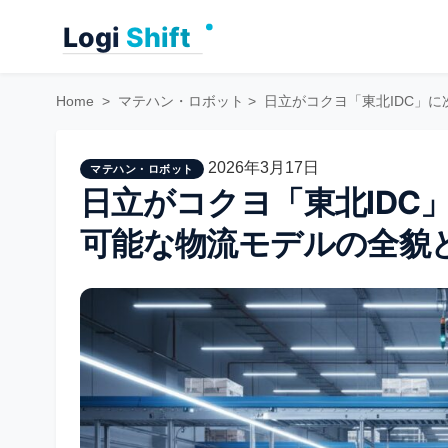
Skip
to
content
Home
>
マテハン・ロボット
>
日立がコクヨ「東北IDC」
2026年3月17日
マテハン・ロボット
日立がコクヨ「東北IDC
可能な物流モデルの全貌