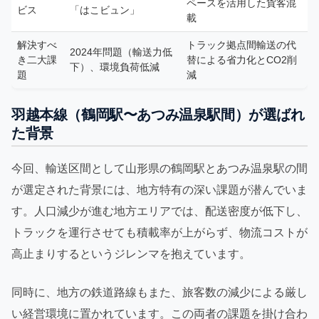
ペースを活用した貨客混
ビス
「はこビュン」
載
解決すべ
トラック拠点間輸送の代
2024年問題（輸送力低
き二大課
替による省力化とCO2削
下）、環境負荷低減
題
減
羽越本線（鶴岡駅〜あつみ温泉駅間）が選ばれ
た背景
今回、輸送区間として山形県の鶴岡駅とあつみ温泉駅の間
が選定された背景には、地方特有の深い課題が潜んでいま
す。人口減少が進む地方エリアでは、配送密度が低下し、
トラックを運行させても積載率が上がらず、物流コストが
高止まりするというジレンマを抱えています。
同時に、地方の鉄道路線もまた、旅客数の減少による厳し
い経営環境に置かれています。この両者の課題を掛け合わ