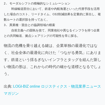
2. モーダルシフトの積極的なシミュレーション

    幹線輸送部分において、鉄道や内航海運といった代替手段を活用
した場合のコスト、リードタイム、CO2削減効果を定量的に算出し、複
数ルートの選択肢を持っておく。

3. 異業種・競合との協調領域の模索

    自前主義への固執を捨て、同業他社や異なるインフラを持つ企業
物流の危機を乗り越える鍵は、企業単独の最適化ではな
く、社会全体の最適化に向けた「つながる勇気」にありま
す。鉄道という揺るぎないインフラとタッグを組んだ新し
い物流の形は、これからの時代の確かな道標となるでしょ
う。
出典:
LOGI-BIZ online ロジスティクス・物流業界ニュース
マガジン