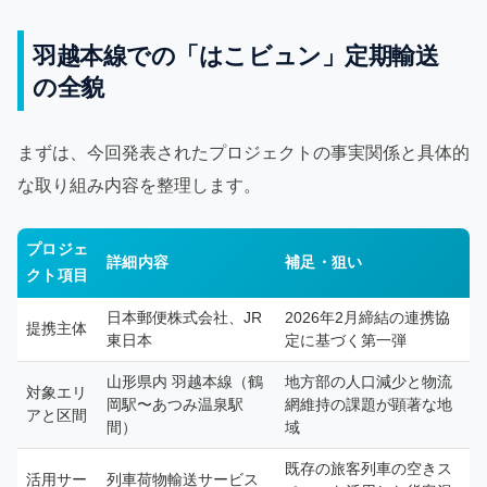
羽越本線での「はこビュン」定期輸送
の全貌
まずは、今回発表されたプロジェクトの事実関係と具体的
な取り組み内容を整理します。
プロジェ
詳細内容
補足・狙い
クト項目
日本郵便株式会社、JR
2026年2月締結の連携協
提携主体
東日本
定に基づく第一弾
山形県内 羽越本線（鶴
地方部の人口減少と物流
対象エリ
岡駅〜あつみ温泉駅
網維持の課題が顕著な地
アと区間
間）
域
既存の旅客列車の空きス
活用サー
列車荷物輸送サービス