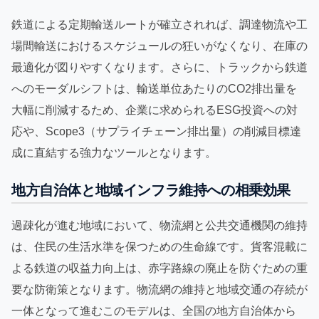
鉄道による定期輸送ルートが確立されれば、調達物流や工
場間輸送におけるスケジュールの狂いがなくなり、在庫の
最適化が図りやすくなります。さらに、トラックから鉄道
へのモーダルシフトは、輸送単位あたりのCO2排出量を
大幅に削減するため、企業に求められるESG投資への対
応や、Scope3（サプライチェーン排出量）の削減目標達
成に直結する強力なツールとなります。
地方自治体と地域インフラ維持への相乗効果
過疎化が進む地域において、物流網と公共交通機関の維持
は、住民の生活水準を保つための生命線です。貨客混載に
よる鉄道の収益力向上は、赤字路線の廃止を防ぐための重
要な防衛策となります。物流網の維持と地域交通の存続が
一体となって進むこのモデルは、全国の地方自治体から