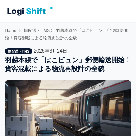
Skip
Menu
to
content
Home
>
輸配送・TMS
>
羽越本線で「はこビュン」郵便輸送開
始！貨客混載による物流再設計の全貌
2026年3月24日
輸配送・TMS
羽越本線で「はこビュン」郵便輸送開始！
貨客混載による物流再設計の全貌