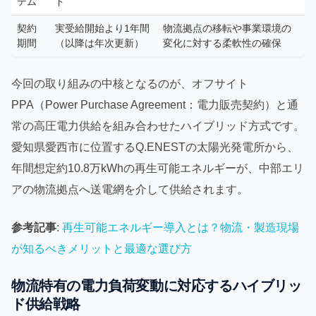
テム
ド
契約
実受給開始より1年間
物流拠点の移転や事業環境の
期間
（以降は年次更新）
変化に対する柔軟性の確保
今回の取り組みの中核となるのが、オフサイト
PPA（Power Purchase Agreement：電力販売契約）と通
常の高圧電力供給を組み合わせたハイブリッド方式です。
愛知県愛西市に位置するQ.ENESTの太陽光発電所から、
年間想定約10.8万kWhの再生可能エネルギーが、中部エリ
アの物流拠点へ送電網を介して供給されます。
参考記事
:
再生可能エネルギー導入とは？物流・製造現場
が知るべきメリットと最適な選び方
物流特有の電力負荷変動に対応するハイブリッ
ド供給戦略