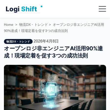
Skip
Menu
to
content
Home
>
物流DX・トレンド
>
オープンロジ非エンジニアAI活用
90%達成！現場定着を促す3つの成功法則
2026年4月8日
物流DX・トレンド
オープンロジ非エンジニアAI活用90%達
成！現場定着を促す3つの成功法則