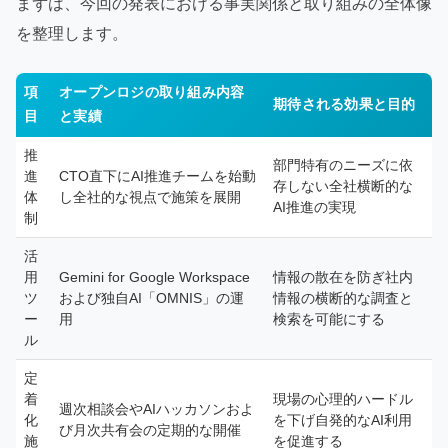
まずは、今回の発表における事実関係と取り組みの全体像
を整理します。
項
オープンロジの取り組み内容
期待される効果と目的
目
と実績
推
部門特有のニーズに依
進
CTO直下にAI推進チームを始動
存しない全社横断的な
体
し全社的な視点で施策を展開
AI推進の実現
制
活
用
Gemini for Google Workspace
情報の散在を防ぎ社内
ツ
および独自AI「OMNIS」の運
情報の横断的な調査と
ー
用
検索を可能にする
ル
定
着
現場の心理的ハードル
週次相談会やAIハッカソンおよ
化
を下げ自発的なAI利用
び月次共有会の定期的な開催
施
を促進する