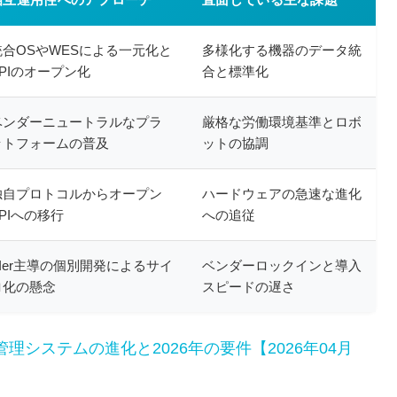
統合OSやWESによる一元化と
多様化する機器のデータ統
APIのオープン化
合と標準化
ベンダーニュートラルなプラ
厳格な労働環境基準とロボ
ットフォームの普及
ットの協調
独自プロトコルからオープン
ハードウェアの急速な進化
PIへの移行
への追従
SIer主導の個別開発によるサイ
ベンダーロックインと導入
ロ化の懸念
スピードの遅さ
理システムの進化と2026年の要件【2026年04月