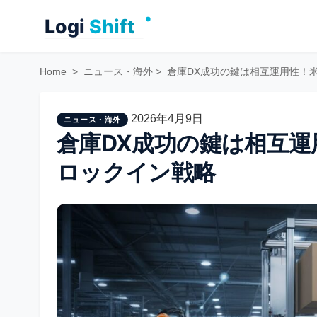
Skip
to
content
Home
>
ニュース・海外
>
倉庫DX成功の鍵は相互運用性！米
2026年4月9日
ニュース・海外
倉庫DX成功の鍵は相互運
ロックイン戦略