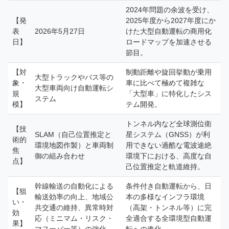
2024年問題の余波を受け、
【発
2025年度から2027年度にか
表
2026年5月27日
けた大型自動運転の商用化
日】
ロードマップを加速させる
節目。
【対
制動距離や旋回挙動が乗用
大型トラックやバス等の
象・
車に比べて極めて複雑な
大型車両向け自動運転シ
規
「大型車」に特化したシス
ステム
模】
テム開発。
トンネル内など全球測位衛
【技
SLAM（自己位置推定と
星システム（GNSS）が利
術的
環境地図作製）と車両制
用できない過酷な電波途絶
焦
御の組み合わせ
環境下における、高度な自
点】
己位置推定と軌道維持。
幹線輸送の自動化による
条件付き自動運転から、日
【狙
輸送効率の向上、地域公
本の多様なインフラ環境
い・
共交通の維持、異常時対
（高架・トンネル等）に完
効
応（ミニマム・リスク・
全適合する全環境型自動運
果】