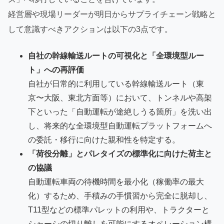
経営層や現場リーダーが明日からサプライチェーン戦略と
して意識すべきアクションは以下の3点です。
自社の幹線輸送ルートの可視化と「全環境型ルー
ト」への再評価
自社が日常的に利用している幹線輸送ルート（東
京〜大阪、東北方面等）において、トンネルや高架
下といった「自動運転が途絶しうる箇所」を洗い出
し、将来的な全環境型自動運転プラットフォームへ
の委託・移行に向けた親和性を特定する。
「荷役分離」とパレタイズの標準化に向けた荷主と
の協議
自動運転車両の待機時間を最小化（稼働率の最大
化）するため、手積みの手慣習から完全に脱却し、
T11型などの標準パレットの利用や、トラクターと
シャーシの切り離しを可能にするオペレーション構