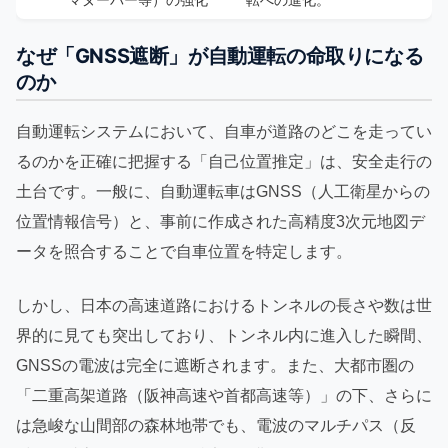
マヌーバー等）の強化
転への進化。
なぜ「GNSS遮断」が自動運転の命取りになる
のか
自動運転システムにおいて、自車が道路のどこを走ってい
るのかを正確に把握する「自己位置推定」は、安全走行の
土台です。一般に、自動運転車はGNSS（人工衛星からの
位置情報信号）と、事前に作成された高精度3次元地図デ
ータを照合することで自車位置を特定します。
しかし、日本の高速道路におけるトンネルの長さや数は世
界的に見ても突出しており、トンネル内に進入した瞬間、
GNSSの電波は完全に遮断されます。また、大都市圏の
「二重高架道路（阪神高速や首都高速等）」の下、さらに
は急峻な山間部の森林地帯でも、電波のマルチパス（反