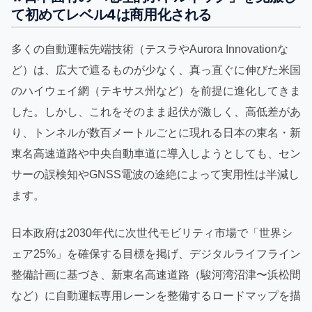
て初めてレベル4は商用化される
多くの自動運転先端技術（テスラやAurora Innovationな
ど）は、広大で遮るものが少なく、真っ直ぐに伸びた米国
のハイウェイ網（テキサス州など）を前提に進化してきま
した。しかし、これをそのまま起伏が激しく、高低差があ
り、トンネルが数百メートルごとに現れる日本の東名・新
東名高速道路や中央自動車道に導入しようとしても、セン
サーの誤検知やGNSS電波の途絶によって実用性は半減し
ます。
日本政府は2030年代に次世代モビリティ市場で「世界シ
ェア25%」を確保する目標を掲げ、デジタルライフライン
整備計画に基づき、新東名高速道路（駿河湾沼津〜浜松間
など）に自動運転専用レーンを整備するロードマップを描