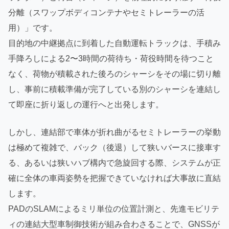
分離（スワップボディコンテナやセミトレーラーの活
用）」です。
目的地の中継拠点に到着した自動運転トラックは、手積み
手降ろしによる2〜3時間の荷待ち・荷役時間を待つこと
なく、荷物が積載された後ろのシャーシをその場に切り離
し、事前に積載準備が完了している別のシャーシを連結し
て即座に折り返しの運行へと出発します。
しかし、連結部で車体が折れ曲がるセミトレーラーの挙動
は極めて複雑で、バック（後退）して狭いバースに接車す
る、あるいは狭いハブ構内で急旋回する際、システムが正
確に全体の車両姿勢を把握できていなければ大事故に直結
します。
PADのSLAMによるミリ単位の位置計測と、先進モビリテ
ィの連結大型車制御技術が組み合わさることで、GNSSが