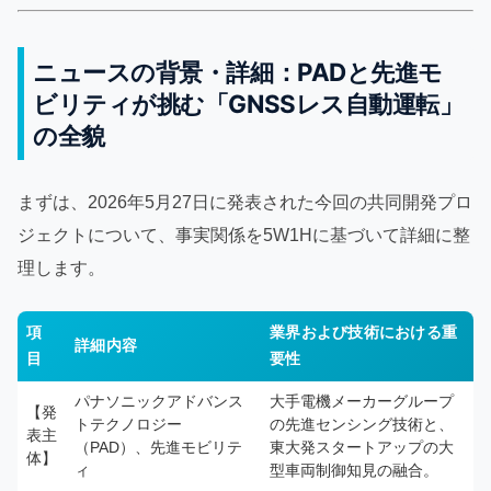
ニュースの背景・詳細：PADと先進モ
ビリティが挑む「GNSSレス自動運転」
の全貌
まずは、2026年5月27日に発表された今回の共同開発プロ
ジェクトについて、事実関係を5W1Hに基づいて詳細に整
理します。
項
業界および技術における重
詳細内容
目
要性
パナソニックアドバンス
大手電機メーカーグループ
【発
トテクノロジー
の先進センシング技術と、
表主
（PAD）、先進モビリテ
東大発スタートアップの大
体】
ィ
型車両制御知見の融合。