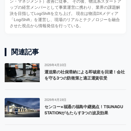
ン・マネジメント）改善に従事。 その後、物流系スタートア
ップの経営メンバーとして事業運営に携わり、業界の課題解
決を目指してLogiShiftを立ち上げ。 現在は物流DXメディア
「LogiShift」を運営し、現場のリアルとテクノロジーを融合
させた視点から情報発信を行っている。
関連記事
2026年4月10日
運送業の社保滞納による即破産を回避！会社
を守る3つの防衛策と適正運賃収受
2026年4月19日
センコー×福通の福島中継拠点！TSUNAGU
STATIONがもたらす3つの波及効果