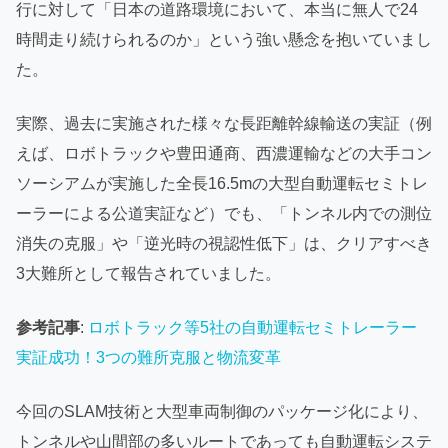
行に対して「日本の道路環境において、本当に無人で24
時間走り続けられるのか」という強い懸念を抱いていまし
た。
実際、過去に実施された様々な長距離幹線輸送の実証（例
えば、ロボトラックや豊田通商、西濃運輸などの大手コン
ソーシアムが実施した全長16.5mの大型自動運転セミトレ
ーラーによる公道実証など）でも、「トンネル内での測位
消失の克服」や「逆光時の視認性低下」は、クリアすべき
3大難所として報告されていました。
参考記事
:
ロボトラック等5社の自動運転セミトレーラー
実証成功！3つの難所克服と物流変革
今回のSLAM技術と大型車両制御のパッケージ化により、
トンネルや山間部の多いルートであっても自動運転システ