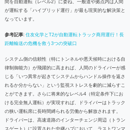
間を自動運転（レベル2）に委ね、一般道や拠点内は人間
が運転する「ハイブリッド運行」が最も現実的な解決策と
なっています。
参考記事
:
住友化学とT2が自動運転トラック商用運行！長
距離輸送の危機を救う3つの突破口
システム側の信頼性（特にトンネルや悪天候時における自
律制御能力）が飛躍的に高まれば、人間のドライバーが感
じる「いつ異常が起きてシステムからハンドル操作を返さ
れるか分からない」という監視ストレスを劇的に減らすこ
とができます。さらに将来的なレベル4（特定条件下にお
ける完全無人運転）が実現すれば、ドライバーはトラック
の狭い運転席に長時間縛られる労働から解放されます。
ドライバーは、高速道路のインターチェンジ周辺（トラン
スゲート）に設置された中継ハブにおいて、ラストワンマ