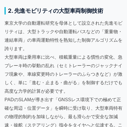
2. 先進モビリティの大型車両制御技術
東京大学の自動運転研究を母体として設立された先進モビ
リティは、大型トラックや自動運転バスなどの「重量物・
連結車両」の車両運動特性を熟知した制御アルゴリズムを
誇ります。
大型車両は乗用車に比べ、積載重量による慣性の変化、急
ブレーキ時の挙動の乱れ（セミトレーラーのジャックナイ
フ現象や、車線変更時のトレーラーのふらつきなど）が激
しく、単に「進む・止まる・曲がる」を制御するだけでも
高度な力学的計算が必要です。
PADのSLAMが導き出す「GNSSレス環境下での極めて正
確な周辺・位置データ」を瞬時に受け取り、大型車両特有
の物理的制約を加味しながら、最も滑らかで安全な加減
速・操舵（ステアリング）指令をタイヤへと伝達する。こ