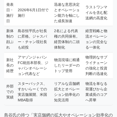
発表
迅速な意思決定
ラストワンマ
日・
2026年6月1日付で
とオペレーショ
イルを含む配
施行
施行
ン能力を軸にし
送網の高度化
日
た成長加速
新体
島谷恒平氏が社長
2名による代表
経営戦略と物
制の
に昇格。ジャスパ
権の共同保有。
流オペレーシ
顔ぶ
ー・チャン現社長
経営体制の二頭
ョンの完全な
れ
も続投
体制化
る一体化
アマゾンジャパン
物理的なサプ
新社
物流現場に精通
FC統括本部長、ジ
ライチェーン
長の
したリーダーの
ャパンオペレーシ
の強化と投資
経歴
トップ登用
ョン代表など
判断の迅速化
スターバックス、
リアルな店舗網
物流を単なる
外部
すかいらーくでの
拡大とオペレー
荷運びから企
での
実店舗展開、米国
ション効率化の
業成長のコア
実績
MBA取得
知見活用
へ昇華
島谷氏の持つ「実店舗網の拡大やオペレーション効率化の