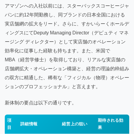
アマゾンへの入社以前には、スターバックスコーヒージャ
パンに約12年間勤務し、同ブランドの日本全国における
実店舗網の拡大をリード。さらに、すかいらーくホールデ
ィングスにてDeputy Managing Director（デピュティ マネ
ージング ディレクター）として実店舗のオペレーション
効率化に従事した経験も持ちます。また、米国で
MBA（経営学修士）を取得しており、リアルな実店舗の
店舗網拡大・オペレーション構築と、経営の理論的枠組み
の双方に精通した、稀有な「フィジカル（物理）オペレー
ションのプロフェッショナル」と言えます。
新体制の要点は以下の通りです。
項
期待される効
詳細情報
経営上の狙い
目
果