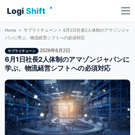
Skip
Menu
to
content
Home
>
サプライチェーン
>
6月1日社長2人体制のアマゾンジャ
パンに学ぶ、物流経営シフトへの必須対応
2026年6月2日
サプライチェーン
6月1日社長2人体制のアマゾンジャパンに
学ぶ、物流経営シフトへの必須対応