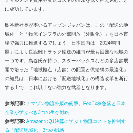
フィルメント費用や配送コストの増加を低く抑え込むこと
に成功しています。
島谷新社長が率いるアマゾンジャパンは、この「配送の地
域化」と「物流インフラの外部開放（外販化）」を日本市
場で強力に推進するでしょう。日本国内は「2024年問
題」により長距離トラック輸送の維持が最も困難な地域の
一つです。島谷氏が持つ、スターバックスなどの多店舗展
開で培った「地域拠点（店舗）の配置と供給網の最適化」
の知見は、日本における「配送地域化」の構造改革を断行
する上で、これ以上ない強力な武器となります。
参考記事
:
アマゾン物流外販の衝撃。FedEx株急落と日本
企業が学ぶべき3つの生存戦略
参考記事
:
AmazonのQ1決算に学ぶ！物流コストを抑制す
る「配送地域化」3つの戦略