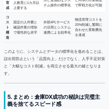
ルと直感的なシス
と同等の作業精度
育
人教育に1カ月以
テム操作の標準化
で即戦力化が可能
成
上要する
コ
物流管理コストを
ス
固定の人件費と
外部4PLサービス
20%削減し繁閑に
ト
確認作業の増加
の活用とシステム
合わせた変動費化
構
で慢性的な赤字
連携による効率化
を達成
造
このように、システムとデータの標準化を進めることは、
誤出荷防止という「品質向上」だけでなく、人手不足対策
と「大幅なコスト削減」を両立させる最大の鍵となりま
す。
5. まとめ：倉庫DX成功の秘訣は完璧主
義を捨てるスピード感