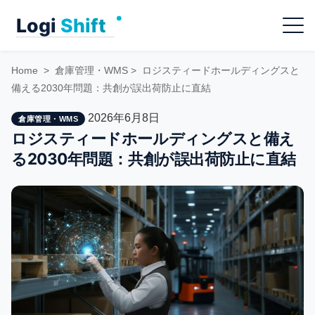
Skip
Menu
to
content
Home
>
倉庫管理・WMS
>
ロジスティードホールディングスと
備える2030年問題：共創が誤出荷防止に直結
2026年6月8日
倉庫管理・WMS
ロジスティードホールディングスと備え
る2030年問題：共創が誤出荷防止に直結