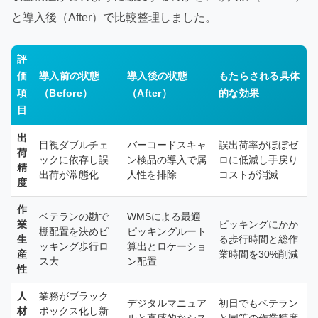
と導入後（After）で比較整理しました。
評
価
導入前の状態
導入後の状態
もたらされる具体
項
（Before）
（After）
的な効果
目
出
目視ダブルチェ
バーコードスキャ
誤出荷率がほぼゼ
荷
ックに依存し誤
ン検品の導入で属
ロに低減し手戻り
精
出荷が常態化
人性を排除
コストが消滅
度
作
ベテランの勘で
WMSによる最適
業
ピッキングにかか
棚配置を決めピ
ピッキングルート
生
る歩行時間と総作
ッキング歩行ロ
算出とロケーショ
産
業時間を30%削減
ス大
ン配置
性
人
業務がブラック
デジタルマニュア
初日でもベテラン
材
ボックス化し新