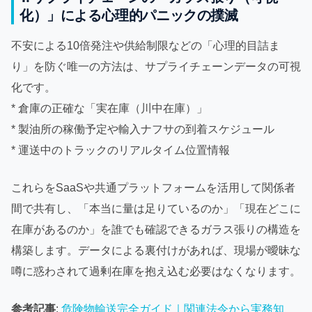
化）」による心理的パニックの撲滅
不安による10倍発注や供給制限などの「心理的目詰ま
り」を防ぐ唯一の方法は、サプライチェーンデータの可視
化です。
* 倉庫の正確な「実在庫（川中在庫）」
* 製油所の稼働予定や輸入ナフサの到着スケジュール
* 運送中のトラックのリアルタイム位置情報
これらをSaaSや共通プラットフォームを活用して関係者
間で共有し、「本当に量は足りているのか」「現在どこに
在庫があるのか」を誰でも確認できるガラス張りの構造を
構築します。データによる裏付けがあれば、現場が曖昧な
噂に惑わされて過剰在庫を抱え込む必要はなくなります。
参考記事
:
危険物輸送完全ガイド｜関連法令から実務知