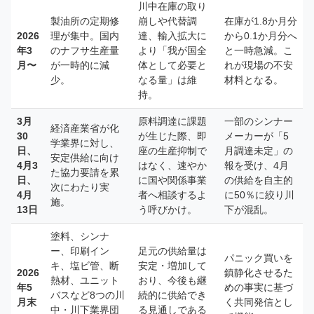
川中在庫の取り
製油所の定期修
崩しや代替調
在庫が1.8か月分
2026
理が集中。国内
達、輸入拡大に
から0.1か月分へ
年3
のナフサ生産量
より「我が国全
と一時急減。こ
月〜
が一時的に減
体として必要と
れが現場の不安
少。
なる量」は維
材料となる。
持。
3月
原料調達に課題
一部のシンナー
経済産業省が化
30
が生じた際、即
メーカーが「5
学業界に対し、
日、
座の生産抑制で
月調達未定」の
安定供給に向け
4月3
はなく、速やか
報を受け、4月
た協力要請を累
日、
に国や関係事業
の供給を自主的
次にわたり実
4月
者へ相談するよ
に50％に絞り川
施。
13日
う呼びかけ。
下が混乱。
塗料、シンナ
ー、印刷イン
足元の供給量は
パニック買いを
キ、塩ビ管、断
安定・増加して
2026
鎮静化させるた
熱材、ユニット
おり、今後も継
年5
めの事実に基づ
バスなど8つの川
続的に供給でき
月末
く共同発信とし
中・川下業界団
る見通しである