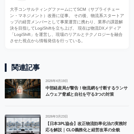
大手コンサルティングファームにてSCM（サプライチェー
ン・マネジメント）改善に従事。 その後、物流系スタートア
ップの経営メンバーとして事業運営に携わり、業界の課題解
決を目指してLogiShiftを立ち上げ。 現在は物流DXメディア
「LogiShift」を運営し、現場のリアルとテクノロジーを融合
させた視点から情報発信を行っている。
関連記事
2026年4月19日
中部経産局が警告！物流網を寸断するランサ
ムウェア脅威と自社を守る3つの対策
2026年3月23日
【日本3PL協会】改正物流効率化法の実務対
応を解説｜CLO義務化と経営改革の全貌