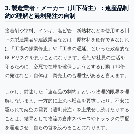
3. 製造業者・メーカー（川下荷主）：連産品制
約の理解と過剰発注の自制
接着剤や塗料、インキ、塩ビ管、断熱材などを使用する川
下の製造業者や建設業者などは、原材料を確保できなけれ
ば「工場の操業停止」や「工事の遅延」といった致命的な
BCPリスクを負うことになります。会社や社員の生活を
守るために、必死で在庫を確保しようとする行動（10倍
の発注など）自体は、商売上の合理性があると言えます。
しかし、前述した「連産品の制約」という物理的限界を理
解しないまま、一方的に上流へ増産を要求したり、不安に
駆られて架空の需要（過剰発注）を上乗せし続けたりする
ことは、結果として物流の倉庫スペースやトラックの手配
を逼迫させ、自らの首を絞めることになります。