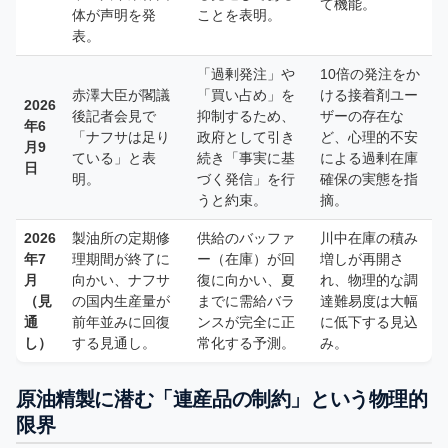
て機能。
体が声明を発
ことを表明。
表。
「過剰発注」や
10倍の発注をか
赤澤大臣が閣議
「買い占め」を
ける接着剤ユー
2026
後記者会見で
抑制するため、
ザーの存在な
年6
「ナフサは足り
政府として引き
ど、心理的不安
月9
ている」と表
続き「事実に基
による過剰在庫
日
明。
づく発信」を行
確保の実態を指
うと約束。
摘。
2026
製油所の定期修
供給のバッファ
川中在庫の積み
年7
理期間が終了に
ー（在庫）が回
増しが再開さ
月
向かい、ナフサ
復に向かい、夏
れ、物理的な調
（見
の国内生産量が
までに需給バラ
達難易度は大幅
通
前年並みに回復
ンスが完全に正
に低下する見込
し）
する見通し。
常化する予測。
み。
原油精製に潜む「連産品の制約」という物理的
限界