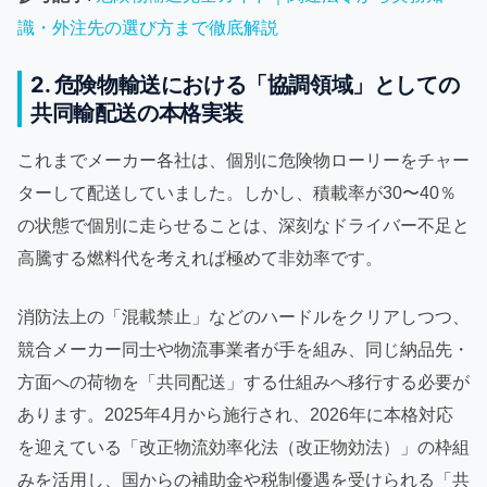
識・外注先の選び方まで徹底解説
2. 危険物輸送における「協調領域」としての
共同輸配送の本格実装
これまでメーカー各社は、個別に危険物ローリーをチャー
ターして配送していました。しかし、積載率が30〜40％
の状態で個別に走らせることは、深刻なドライバー不足と
高騰する燃料代を考えれば極めて非効率です。
消防法上の「混載禁止」などのハードルをクリアしつつ、
競合メーカー同士や物流事業者が手を組み、同じ納品先・
方面への荷物を「共同配送」する仕組みへ移行する必要が
あります。2025年4月から施行され、2026年に本格対応
を迎えている「改正物流効率化法（改正物効法）」の枠組
みを活用し、国からの補助金や税制優遇を受けられる「共