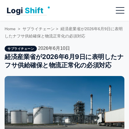
Skip
Menu
to
content
Home
>
サプライチェーン
>
経済産業省が2026年6月9日に表明
したナフサ供給確保と物流正常化の必須対応
2026年6月10日
サプライチェーン
経済産業省が2026年6月9日に表明したナ
フサ供給確保と物流正常化の必須対応