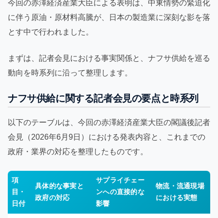
今回の赤澤経済産業大臣による表明は、中東情勢の緊迫化
に伴う原油・原材料高騰が、日本の製造業に深刻な影を落
とす中で行われました。
まずは、記者会見における事実関係と、ナフサ供給を巡る
動向を時系列に沿って整理します。
ナフサ供給に関する記者会見の要点と時系列
以下のテーブルは、今回の赤澤経済産業大臣の閣議後記者
会見（2026年6月9日）における発表内容と、これまでの
政府・業界の対応を整理したものです。
項
サプライチェー
具体的な事実と
物流・流通現場
目・
ンへの直接的な
政府の対応
における実態
日付
影響