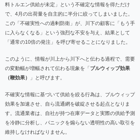
料トルエン供給が未定」という不確定な情報を得ただけ
で、4月の出荷量を自主的に半分に絞ってしまいました。
この「不確実性への過剰防衛」が、川下の顧客に「もう手
に入らなくなる」という強烈な不安を与え、結果として
「通常の10倍の発注」を呼び寄せることになりました。
このように、情報が川上から川下へと伝わる過程で、需要
の変動幅が増幅されて伝わる現象を「
ブルウィップ効果
（鞭効果）
」と呼びます。
不確実な情報に基づいて供給を絞る行為は、ブルウィップ
効果を加速させ、自ら流通網を破綻させる起点となりま
す。流通業者は、自社が持つ在庫データと実際の供給予測
を冷静に分析し、パニックを煽らない透明性の高い取引を
維持しなければなりません。