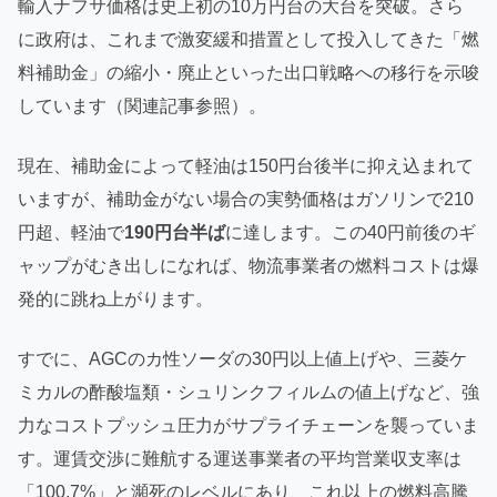
輸入ナフサ価格は史上初の10万円台の大台を突破。さら
に政府は、これまで激変緩和措置として投入してきた「燃
料補助金」の縮小・廃止といった出口戦略への移行を示唆
しています（関連記事参照）。
現在、補助金によって軽油は150円台後半に抑え込まれて
いますが、補助金がない場合の実勢価格はガソリンで210
円超、軽油で
190円台半ば
に達します。この40円前後のギ
ャップがむき出しになれば、物流事業者の燃料コストは爆
発的に跳ね上がります。
すでに、AGCのカ性ソーダの30円以上値上げや、三菱ケ
ミカルの酢酸塩類・シュリンクフィルムの値上げなど、強
力なコストプッシュ圧力がサプライチェーンを襲っていま
す。運賃交渉に難航する運送事業者の平均営業収支率は
「100.7%」と瀕死のレベルにあり、これ以上の燃料高騰