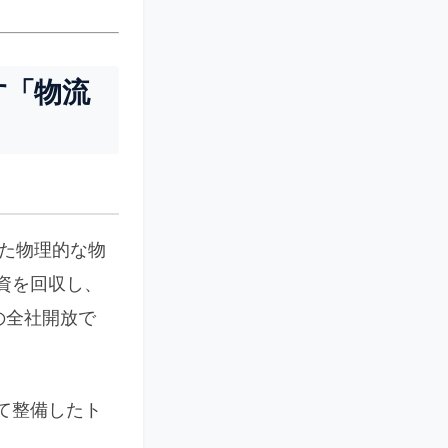
す「物流
きた物理的な物
資を回収し、
の全社開放で
て整備したト