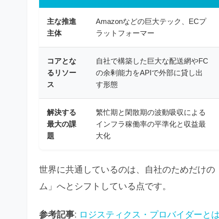
主な推進
Amazonなどの巨大テック、ECプ
主体
ラットフォーマー
コアとな
自社で構築した巨大な配送網やFC
るリソー
の余剰能力をAPIで外部に貸し出
ス
す形態
解決する
繁忙期と閑散期の波動吸収による
最大の課
インフラ稼働率の平準化と収益最
題
大化
世界に共通しているのは、自社のためだけの
ム」へとシフトしている点です。
参考記事
:
ロジスティクス・プロバイダーとは