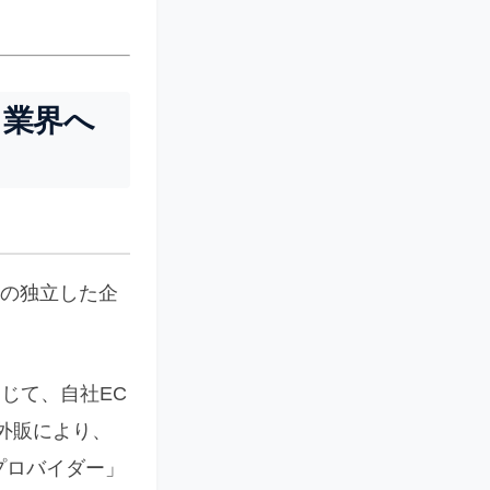
と業界へ
ての独立した企
を通じて、自社EC
外販により、
プロバイダー」