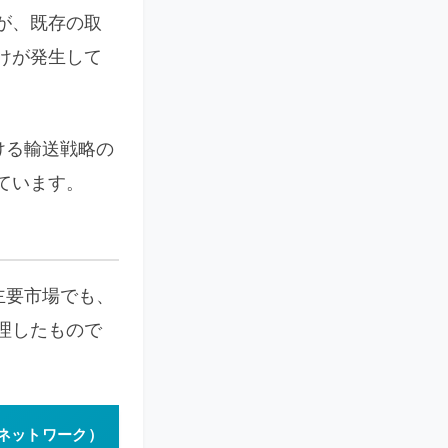
が、既存の取
けが発生して
ける輸送戦略の
ています。
主要市場でも、
理したもので
ネットワーク）