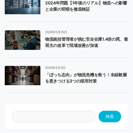
2024年問題【1年後のリアル】物流への影響
と企業の明暗を徹底検証
2026年5月29日
物流統括管理者が挑む安全在庫1.4倍の罠、着
荷主の改革で現場改善が加速
2026年4月4日
「ぼっち志向」が物流危機を救う！未経験層
を惹きつける3つの採用対策
検索