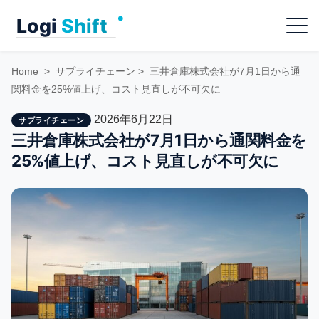
Skip
Menu
to
content
Home
>
サプライチェーン
>
三井倉庫株式会社が7月1日から通
関料金を25%値上げ、コスト見直しが不可欠に
2026年6月22日
サプライチェーン
三井倉庫株式会社が7月1日から通関料金を
25%値上げ、コスト見直しが不可欠に