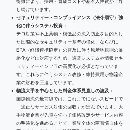
得難により、採用・育成コストや基本人件費が上昇
し続けています。
セキュリティー・コンプライアンス（法令順守）強
化に伴うシステム投資：
テロ対策や不正薬物・模倣品の流入防止を目的とし
た国際的なセキュリティー基準の強化、ならびに
EPA（経済連携協定）の普及に伴う原産地規則の厳
格化などに対応するため、通関システムや情報セキ
ュリティーインフラの高度化が必須となっていま
す。これらに伴うシステム改修・維持費用が物流企
業の財務を圧迫しています。
物流大手を中心とした料金体系見直しの波及：
国際物流の最前線では、これまでにないスピードで
「適正なサービス対価の回収」が進んでいます。大
手物流企業が先陣を切って価格改定やサービス内容
の明確化を進めることで、業界全体の商習慣自体を