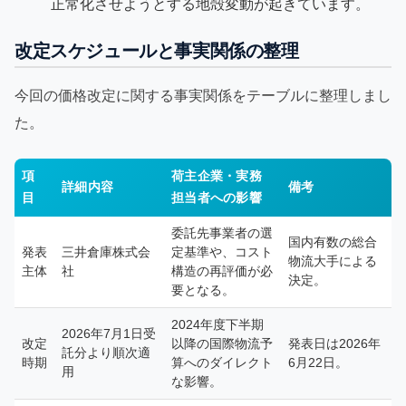
正常化させようとする地殻変動が起きています。
改定スケジュールと事実関係の整理
今回の価格改定に関する事実関係をテーブルに整理しまし
た。
項
荷主企業・実務
詳細内容
備考
目
担当者への影響
委託先事業者の選
国内有数の総合
発表
三井倉庫株式会
定基準や、コスト
物流大手による
主体
社
構造の再評価が必
決定。
要となる。
2024年度下半期
2026年7月1日受
改定
以降の国際物流予
発表日は2026年
託分より順次適
時期
算へのダイレクト
6月22日。
用
な影響。