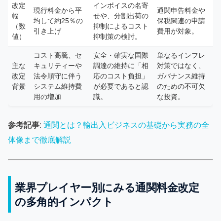
改定
インボイスの名寄
現行料金から平
通関申告料金や
幅
せや、分割出荷の
均して約25％の
保税関連の申請
（数
抑制によるコスト
引き上げ
費用が対象。
値）
抑制策の検討。
コスト高騰、セ
安全・確実な国際
単なるインフレ
主な
キュリティーや
調達の維持に「相
対策ではなく、
改定
法令順守に伴う
応のコスト負担」
ガバナンス維持
背景
システム維持費
が必要であると認
のための不可欠
用の増加
識。
な投資。
参考記事
:
通関とは？輸出入ビジネスの基礎から実務の全
体像まで徹底解説
業界プレイヤー別にみる通関料金改定
の多角的インパクト