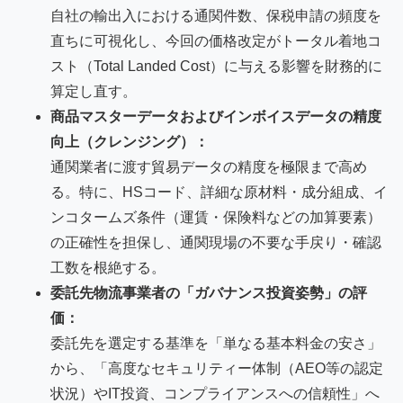
自社の輸出入における通関件数、保税申請の頻度を
直ちに可視化し、今回の価格改定がトータル着地コ
スト（Total Landed Cost）に与える影響を財務的に
算定し直す。
商品マスターデータおよびインボイスデータの精度
向上（クレンジング）：
通関業者に渡す貿易データの精度を極限まで高め
る。特に、HSコード、詳細な原材料・成分組成、イ
ンコタームズ条件（運賃・保険料などの加算要素）
の正確性を担保し、通関現場の不要な手戻り・確認
工数を根絶する。
委託先物流事業者の「ガバナンス投資姿勢」の評
価：
委託先を選定する基準を「単なる基本料金の安さ」
から、「高度なセキュリティー体制（AEO等の認定
状況）やIT投資、コンプライアンスへの信頼性」へ