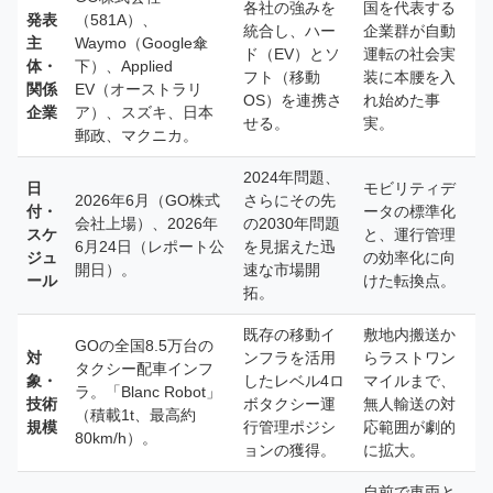
各社の強みを
国を代表する
発表
（581A）、
統合し、ハー
企業群が自動
主
Waymo（Google傘
ド（EV）とソ
運転の社会実
体・
下）、Applied
フト（移動
装に本腰を入
関係
EV（オーストラリ
OS）を連携さ
れ始めた事
企業
ア）、スズキ、日本
せる。
実。
郵政、マクニカ。
2024年問題、
日
モビリティデ
2026年6月（GO株式
さらにその先
付・
ータの標準化
会社上場）、2026年
の2030年問題
スケ
と、運行管理
6月24日（レポート公
を見据えた迅
ジュ
の効率化に向
開日）。
速な市場開
ール
けた転換点。
拓。
既存の移動イ
敷地内搬送か
GOの全国8.5万台の
対
ンフラを活用
らラストワン
タクシー配車インフ
象・
したレベル4ロ
マイルまで、
ラ。「Blanc Robot」
技術
ボタクシー運
無人輸送の対
（積載1t、最高約
規模
行管理ポジシ
応範囲が劇的
80km/h）。
ョンの獲得。
に拡大。
自前で車両と