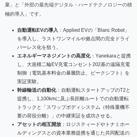
棄」と「外部の最先端デジタル・ハードテクノロジーの積
極的導入」です。
自動運転EVの導入
：Applied EVの「Blanc Robot」
を導入し、ラストワンマイルや拠点間の完全ドライ
バーレス化を狙う。
エネルギーマネジメントの高度化
：Yanekaraと提携
し、大規模二輪EV充電コンセント202基の遠隔充電
制御（電気基本料金の暴騰防止、ピークシフト）を
実証実験。
幹線輸送の自動化
：自動運転スタートアップのT2と
提携し、1,100kmに及ぶ長距離ルートでの自動運転
トラックと「スワップボディシステム（特殊重機不
要の荷役分離）」の中継実証を成功させる。
アセットの相互開放
：ロジスティードやトナミホー
ルディングスとの資本業務提携を通じた共同配送の