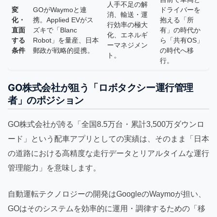
人手不足の解
変
GOがWaymoと連
ドライバーを
消、輸送・運
化・
携。Applied EVがス
抱える「所
行効率の極大
直面
ズキで「Blanc
有」の時代か
化、エネルギ
する
Robot」を量産、日本
ら「共有OS」
ーマネジメン
条件
郵政が戦略的提携。
の時代へ移
ト。
行。
GO株式会社が狙う「ロボタクシー運行管理
者」のポジション
GO株式会社が誇る「全国8.5万台・累計3,500万ダウンロ
ード」という配車アプリとしての実績は、そのまま「日本
の道路における高精度な走行データとリアルタイムな運行
管理能力」を意味します。
自動運転テクノロジーの開発はGoogleのWaymoが担い、
GOはそのシステムを効率的に運用・調律するための「移