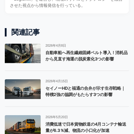
させた視点から情報発信を行っている。
関連記事
2026年4月8日
自動車船へ再生繊維固縛ベルト導入！消耗品
から見直す海運の脱炭素化3つの影響
2026年4月15日
セイノーHDと福通の合弁が示す生存戦略｜
特積2強の協調がもたらす3つの影響
2026年5月20日
消費低迷で日本貨物鉄道の4月コンテナ輸送
量が6.3％減、物流の小口化が加速