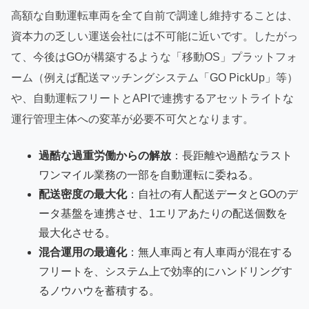
高額な自動運転車両を全て自前で調達し維持することは、
資本力の乏しい運送会社には不可能に近いです。したがっ
て、今後はGOが構築するような「移動OS」プラットフォ
ーム（例えば配送マッチングシステム「GO PickUp」等）
や、自動運転フリートとAPIで連携するアセットライトな
運行管理主体への変革が必要不可欠となります。
過酷な過重労働からの解放
：長距離や過酷なラスト
ワンマイル業務の一部を自動運転に委ねる。
配送密度の最大化
：自社の有人配送データとGOのデ
ータ基盤を連携させ、1エリアあたりの配送個数を
最大化させる。
混合運用の最適化
：無人車両と有人車両が混在する
フリートを、システム上で効率的にハンドリングす
るノウハウを蓄積する。