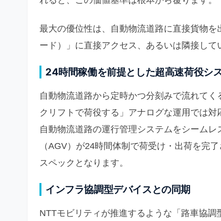
れると、この価値基準は根本から覆ります。
最大の優位性は、自動物流道路に直接貨物を
ード）」に直接アクセス、あるいは隣接して
24時間稼働を前提とした超高速荷役シ
自動物流道路から定時かつ分刻みで流れてく
クリフトで荷役する」アナログな運用では対
自動物流道路の運行管理システムをシームレス
（AGV）が24時間体制で荷受け・出荷を完
スペックとなります。
インフラ協調型デバイスとの同期
NTTモビリティが推進するような「路車協