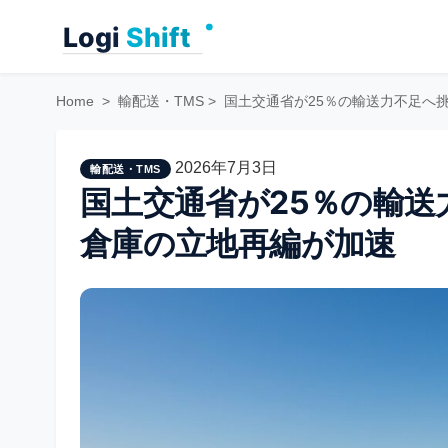
Skip
to
content
Home
>
輸配送・TMS
>
国土交通省が25％の輸送力不足へ
2026年7月3日
輸配送・TMS
国土交通省が25％の輸送
倉庫の立地再編が加速