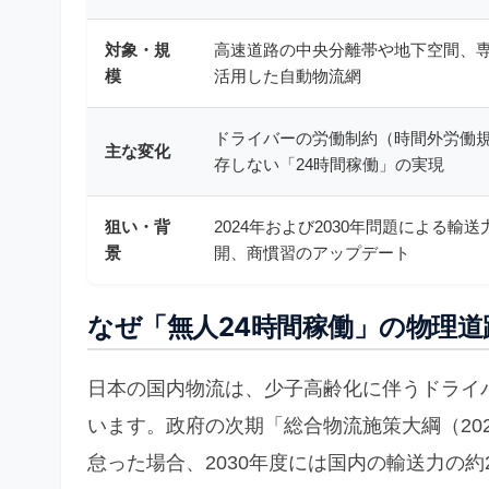
対象・規
高速道路の中央分離帯や地下空間、
模
活用した自動物流網
ドライバーの労働制約（時間外労働
主な変化
存しない「24時間稼働」の実現
狙い・背
2024年および2030年問題による輸
景
開、商慣習のアップデート
なぜ「無人24時間稼働」の物理
日本の国内物流は、少子高齢化に伴うドライ
います。政府の次期「総合物流施策大綱（202
怠った場合、2030年度には国内の輸送力の約