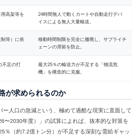
専用高架等を
24時間無人で動くカートや自動走行デバ
イスによる無人大量輸送。
規制等）に依
移動時間制限を完全に撤廃し、サプライチ
ェーンの滞留を防止。
送力不足の打
最大25％の輸送力が不足する「物流危
機」を構造的に克服。
道路が求められるのか
バー人口の急減という、極めて過酷な現実に直面して
6〜2030年度）」の試算によれば、抜本的な対策を
25％（約7.2億トン分）が不足する深刻な需給ギャッ