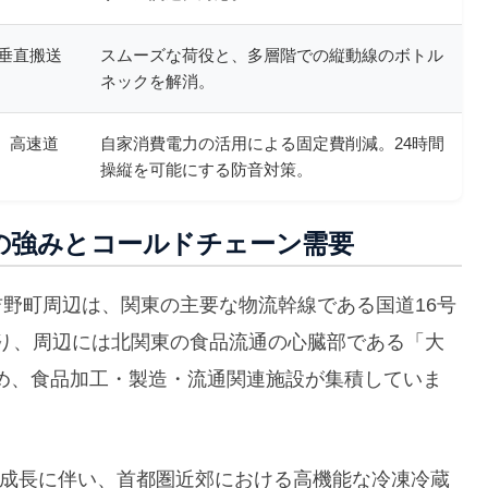
応垂直搬送
スムーズな荷役と、多層階での縦動線のボトル
ネックを解消。
置。高速道
自家消費電力の活用による固定費削減。24時間
操縦を可能にする防音対策。
の強みとコールドチェーン需要
区吉野町周辺は、関東の主要な物流幹線である国道16号
より、周辺には北関東の食品流通の心臓部である「大
め、食品加工・製造・流通関連施設が集積していま
急成長に伴い、首都圏近郊における高機能な冷凍冷蔵