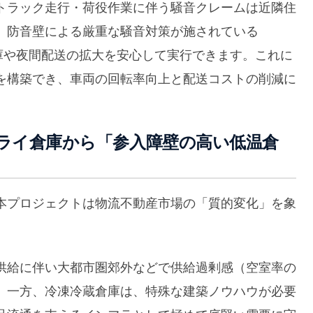
トラック走行・荷役作業に伴う騒音クレームは近隣住
。防音壁による厳重な騒音対策が施されている
入出庫や夜間配送の拡大を安心して実行できます。これに
を構築でき、車両の回転率向上と配送コストの削減に
ドライ倉庫から「参入障壁の高い低温倉
本プロジェクトは物流不動産市場の「質的変化」を象
供給に伴い大都市圏郊外などで供給過剰感（空室率の
。一方、冷凍冷蔵倉庫は、特殊な建築ノウハウが必要