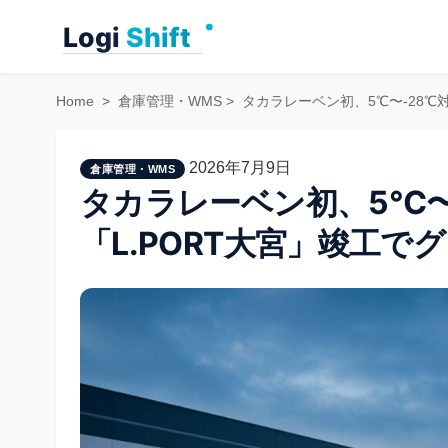
Skip
to
content
Home
>
倉庫管理・WMS
>
タカラレーベン初、5℃〜-28℃
2026年7月9日
倉庫管理・WMS
タカラレーベン初、5℃〜
「L.PORT大宮」竣工で