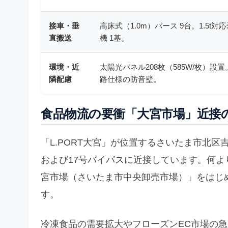
接車・垂
高床式（1.0m）バース 9台。1.5t対
直搬送
機 1基。
環境・近
太陽光パネル208枚（585W/枚）設
隣配慮
路仕様の防音壁。
食品物流の要衝「大宮市場」近接
「L.PORT大宮」が位置するさいたま市北
および17号バイパスに近接しています。何
宮市場（さいたま市中央卸売市場）」をはじ
す。
冷凍食品の需要拡大やフローズンEC市場の