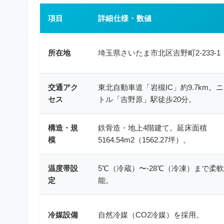
項目
詳細仕様・数値
所在地
埼玉県さいたま市北区吉野町2-233-
交通アク
東北自動車道「岩槻IC」約9.7km。
セス
トル「吉野原」駅徒歩20分。
構造・規
鉄骨造・地上4階建て。延床面積
模
5164.54m2（1562.27坪）。
温度帯設
5℃（冷蔵）〜-28℃（冷凍）まで柔
定
能。
冷媒設備
自然冷媒（CO2冷媒）を採用。