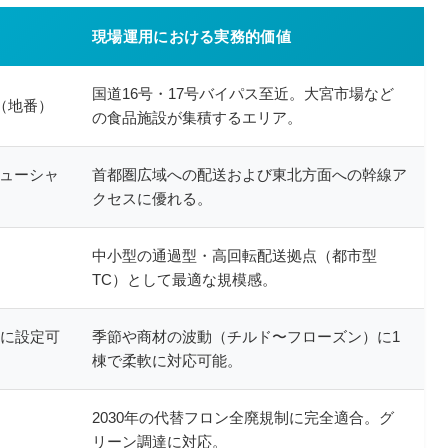
現場運用における実務的価値
国道16号・17号バイパス至近。大宮市場など
1（地番）
の食品施設が集積するエリア。
ニューシャ
首都圏広域への配送および東北方面への幹線ア
クセスに優れる。
中小型の通過型・高回転配送拠点（都市型
TC）として最適な規模感。
軟に設定可
季節や商材の波動（チルド〜フローズン）に1
棟で柔軟に対応可能。
2030年の代替フロン全廃規制に完全適合。グ
リーン調達に対応。