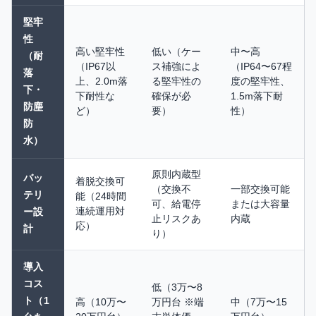
堅牢
性
高い堅牢性
低い（ケー
中〜高
（耐
（IP67以
ス補強によ
（IP64〜67程
落
上、2.0m落
る堅牢性の
度の堅牢性、
下・
下耐性な
確保が必
1.5m落下耐
防塵
ど）
要）
性）
防
水）
原則内蔵型
バッ
着脱交換可
（交換不
一部交換可能
テリ
能（24時間
可、給電停
または大容量
連続運用対
ー設
止リスクあ
内蔵
応）
計
り）
導入
コス
低（3万〜8
ト（1
高（10万〜
万円台 ※端
中（7万〜15