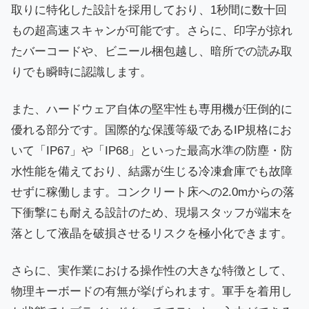
取りに特化した設計を採用しており、1秒間に数十回
もの超高速スキャンが可能です。さらに、印字が掠れ
たバーコードや、ビニール梱包越し、暗所での読み取
りでも瞬時に認識します。
また、ハードウェア自体の堅牢性も専用機が圧倒的に
優れる部分です。国際的な保護等級であるIP規格にお
いて「IP67」や「IP68」といった最高水準の防塵・防
水性能を備えており、結露が生じる冷凍倉庫でも故障
せずに稼働します。コンクリート床への2.0mからの落
下衝撃にも耐える設計のため、現場スタッフが端末を
落として液晶を破損させるリスクを極小化できます。
さらに、実作業における操作性の大きな特徴として、
物理キーボードの有無が挙げられます。軍手を着用し