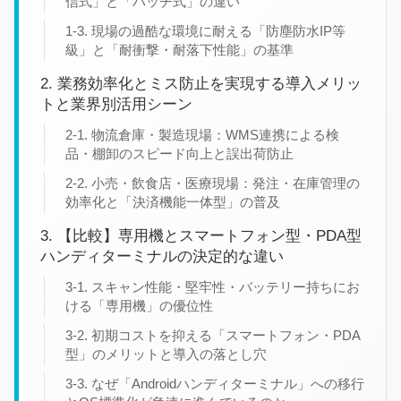
信式」と「バッチ式」の違い
1-3. 現場の過酷な環境に耐える「防塵防水IP等
級」と「耐衝撃・耐落下性能」の基準
2. 業務効率化とミス防止を実現する導入メリッ
トと業界別活用シーン
2-1. 物流倉庫・製造現場：WMS連携による検
品・棚卸のスピード向上と誤出荷防止
2-2. 小売・飲食店・医療現場：発注・在庫管理の
効率化と「決済機能一体型」の普及
3. 【比較】専用機とスマートフォン型・PDA型
ハンディターミナルの決定的な違い
3-1. スキャン性能・堅牢性・バッテリー持ちにお
ける「専用機」の優位性
3-2. 初期コストを抑える「スマートフォン・PDA
型」のメリットと導入の落とし穴
3-3. なぜ「Androidハンディターミナル」への移行