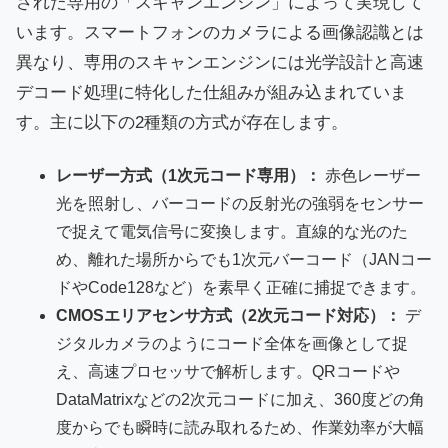
された専用の「スキャンエンジン」によって実現して
います。スマートフォンのカメラによる画像認識とは
異なり、専用のスキャンエンジンには光学設計と高速
デコード処理に特化した仕組みが組み込まれていま
す。主に以下の2種類の方式が存在します。
レーザー方式（1次元コード専用）：
赤色レーザー
光を照射し、バーコードの反射光の強弱をセンサー
で捉えて電気信号に変換します。直線的な光のた
め、離れた場所からでも1次元バーコード（JANコー
ドやCode128など）を素早く正確に捕捉できます。
CMOSエリアセンサ方式（2次元コード対応）：
デ
ジタルカメラのようにコード全体を画像として捉
え、高速プロセッサで解析します。QRコードや
DataMatrixなどの2次元コードに加え、360度どの角
度からでも瞬時に読み取れるため、作業効率が大幅