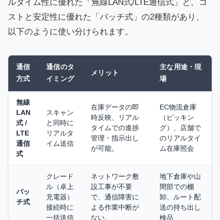
ルタイム性に優れた「無線LAN式/LTE通信式」と、コ
ストと安定性に優れた「バッチ式」の2種類があり、
以下のように使い分けられます。
通信
通信のタ
主な用途・現
メリット
方式
イミング
場
無線
在庫データの即
EC物流倉庫
LAN
スキャン
時反映、リアル
（ピッキン
式 /
と同時に
タイムでの進捗
グ）、店舗で
LTE
リアルタ
管理・指示出し
のリアルタイ
通信
イム送信
が可能。
ム在庫照会
式
クレード
ネットワーク敷
地下倉庫や山
ル（卓上
設工事が不要
間部での棚
バッ
充電器）
で、通信障害に
卸、ルート配
チ式
接続時に
よる作業中断が
送の持ち出し
一括送信
ない。
検品