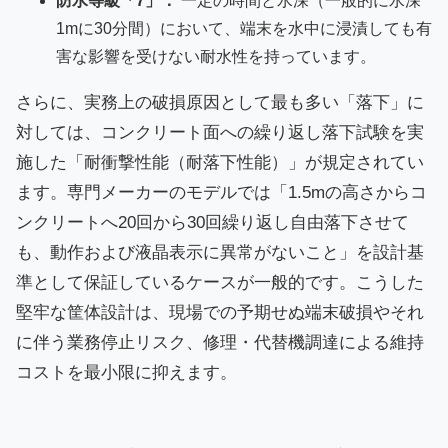
防水等級「7」：
一定の時間と水深（一般的に水深
1mに30分間）において、端末を水中に浸漬しても有
害な影響を受けない耐水性を持っています。
さらに、実務上の破損原因として最も多い「落下」に
対しては、コンクリート面への繰り返し落下試験を実
施した「耐衝撃性能（耐落下性能）」が規定されてい
ます。専門メーカーのモデルでは「1.5mの高さからコ
ンクリートへ20回から30回繰り返し自由落下させて
も、動作および液晶表示に異常がないこと」を設計基
準として保証しているケースが一般的です。こうした
堅牢な筐体設計は、現場での予期せぬ端末破損やそれ
に伴う業務停止リスク、修理・代替機調達による維持
コストを最小限に抑えます。