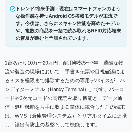
トレンド/将来予測：現在はスマートフォンのよう
な操作感を持つAndroid OS搭載モデルが主流で
す。今後は、さらにスキャン性能を高めたモデル
や、複数の商品を一括で読み取れるRFID対応端末
の普及が進むと予測されています。
1台あたり10万〜20万円、耐用年数5〜7年。過酷な物
流や製造の現場において、手書き伝票や目視確認によ
るミスを極限まで排除するための専用デバイスが「ハ
ンディターミナル（Handy Terminal）」です。バーコ
ードや2次元コードの高速読み取り機能と、データ通
信・処理機能を片手に収まる筐体に統合したこの端末
は、WMS（倉庫管理システム）とリアルタイムに連携
し、誤出荷防止の基盤として機能します。