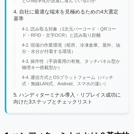
とOS標準化が急速に進んでいるのか
4. 自社に最適な端末を見極めるための4大選定
基準
4-1. 読み取る対象（1次元バーコード・QRコー
ド・RFID・文字OCR）と読み取り距離
4-2. 現場の作業環境（暗所、冷凍倉庫、屋外、油
分・水分が付着する環境）
4-3. 操作性（手袋着用の有無、タッチパネル型か
物理キー搭載型か）
4-4. 通信方式とOSプラットフォーム（バッチ
式・無線LAN式、Android、スマホの違い）
5. ハンディターミナル導入・リプレイス成功に
向けた3ステップとチェックリスト