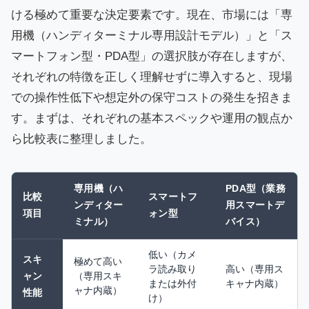
ける極めて重要な決定要素です。現在、市場には「専
用機（ハンディターミナル専用設計モデル）」と「ス
マートフォン型・PDA型」の選択肢が存在しますが、
それぞれの特徴を正しく理解せずに導入すると、現場
での操作性低下や想定外の保守コストの発生を招きま
す。まずは、それぞれの基本スペックや運用の観点か
ら比較表に整理しました。
専用機（ハ
PDA型（業務
比較
スマートフ
ンディター
用スマートデ
項目
ォン型
ミナル）
バイス）
低い（カメ
スキ
極めて高い
ラ読み取り
高い（専用ス
ャン
（専用スキ
または外付
キャナ内蔵）
ャナ内蔵）
性能
け）