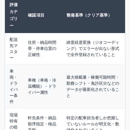
評価
カテ
確認項目
整備基準（クリア基準）
ゴリ
ー
配送
住所・納品時間
緯度経度変換（ジオコーディ
先マ
帯・停車位置の
ング）でエラーが出ない形式
スタ
正確性
で全件登録されていること
ー
車
両・
最大積載量・稼働可能時間・
車種（車格・冷
ドラ
勤務シフト・免許区分などの
温機能）・ドラ
イバ
データが最新化されているこ
イバー属性
ー条
と
件
現場
軒先条件・納品
特定の配車担当者しか把握し
特有
順序指定・検品
ていないルールが明文化・数
の暗