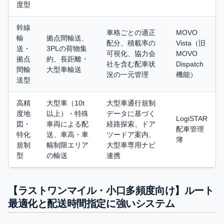
度型
幹線
車格ごとの適正
MOVO
輸
拠点間輸送、
配分、積載率の
Vista（旧
送・
3PLの荷物集
可視化、協力会
MOVO
拠点
約、長距離・
社を含む配車状
Dispatch
間輸
大型車輸送
況の一元管理
機能）
送型
高精
大型車（10t
大型車通行規制
度地
以上）・特殊
データに基づく
LogiSTAR
図・
車両による配
経路探索、ドア
配車管理
特化
送、車高・車
ツードア案内、
簿
規制
幅制限エリア
大型車専用ナビ
型
の輸送
連携
【ラストワンマイル・小口多頻度向け】ルート
最適化と配送時間指定に強いシステム