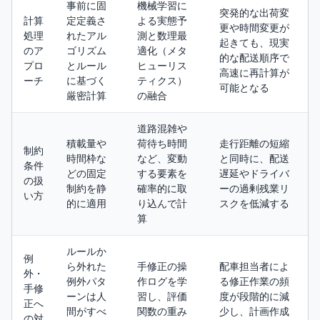
事前に固
機械学習に
突発的な出荷変
計算
定定義さ
よる実態予
更や時間変更が
処理
れたアル
測と数理最
起きても、現実
のア
ゴリズム
適化（メタ
的な配送順序で
プロ
とルール
ヒューリス
高速に再計算が
ーチ
に基づく
ティクス）
可能となる
厳密計算
の融合
道路混雑や
積載量や
荷待ち時間
走行距離の短縮
制約
時間枠な
など、変動
と同時に、配送
条件
どの固定
する要素を
遅延やドライバ
の扱
制約を静
確率的に取
ーの過剰残業リ
い方
的に適用
り込んで計
スクを低減する
算
ルールか
例
ら外れた
手修正の操
配車担当者によ
外・
例外パタ
作ログを学
る修正作業の頻
手修
ーンは人
習し、評価
度が段階的に減
正へ
間がすべ
関数の重み
少し、計画作成
の対