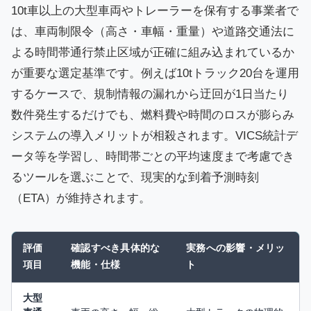
10t車以上の大型車両やトレーラーを保有する事業者で
は、車両制限令（高さ・車幅・重量）や道路交通法に
よる時間帯通行禁止区域が正確に組み込まれているか
が重要な選定基準です。例えば10tトラック20台を運用
するケースで、規制情報の漏れから迂回が1日当たり
数件発生するだけでも、燃料費や時間のロスが膨らみ
システムの導入メリットが相殺されます。VICS統計デ
ータ等を学習し、時間帯ごとの平均速度まで考慮でき
るツールを選ぶことで、現実的な到着予測時刻
（ETA）が維持されます。
評価
確認すべき具体的な
実務への影響・メリッ
項目
機能・仕様
ト
大型