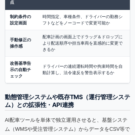
点
制約条件の
時間指定、車種条件、ドライバーの勤務シ
設定画面
フトなどをノーコードで変更可能か
配車計画の画面上でドラッグ＆ドロップに
手動修正の
より配送順序や担当車両を直感的に変更で
操作感
きるか
改善基準告
ドライバーの連続運転時間や拘束時間を自
示の自動チ
動計算し、法令違反を警告表示するか
ェック
動態管理システムや既存TMS（運行管理システ
ム）との拡張性・API連携
AI配車ツールを単体で独立運用させると、基盤システ
ム（WMSや受注管理システム）からデータをCSV等で