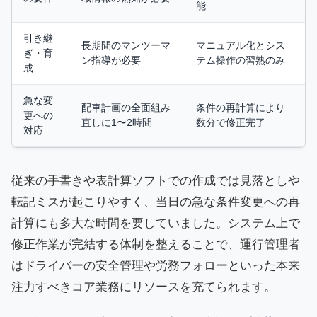
能
引き継
長期間のマンツーマ
マニュアル化とシス
ぎ・育
ン指導が必要
テム操作の習熟のみ
成
急な変
配車計画の全面組み
条件の再計算により
更への
直しに1〜2時間
数分で修正完了
対応
従来の手書きや表計算ソフトでの作成では見落としや
転記ミスが起こりやすく、当日の急な条件変更への再
計算にも多大な時間を要していました。システム上で
修正作業が完結する体制を整えることで、運行管理者
はドライバーの安全管理や労務フォローといった本来
注力すべきコア業務にリソースを充てられます。