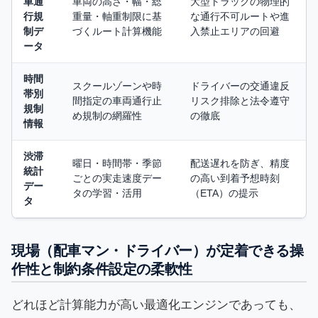
車通
車両の高さ・幅・総
大型トラックの物理的
行規
重量・軸重制限に基
な通行不可ルートや進
制デ
づくルート計算機能
入禁止エリアの回避
ータ
時間
スクールゾーンや時
ドライバーの交通違反
帯別
間指定の車両通行止
リスク排除と法令遵守
規制
め規制の網羅性
の徹底
情報
渋滞
曜日・時間帯・季節
配送遅れを防ぎ、精度
統計
ごとの実走速度デー
の高い到着予想時刻
デー
タの学習・活用
（ETA）の提示
タ
現場（配車マン・ドライバー）が定着できる操
作性と制約条件設定の柔軟性
どれほど計算能力が高い最適化エンジンであっても、