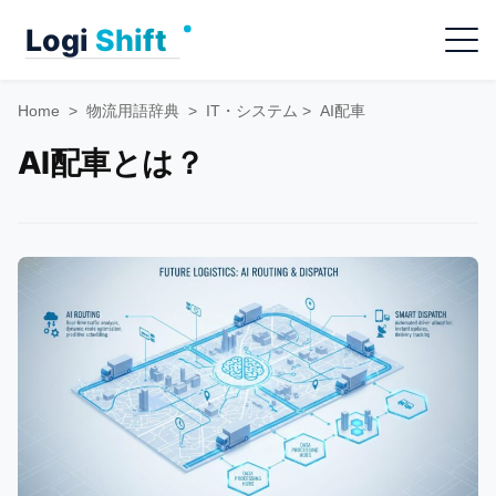
Skip
Menu
to
content
Home
>
物流用語辞典
>
IT・システム
>
AI配車
AI配車とは？