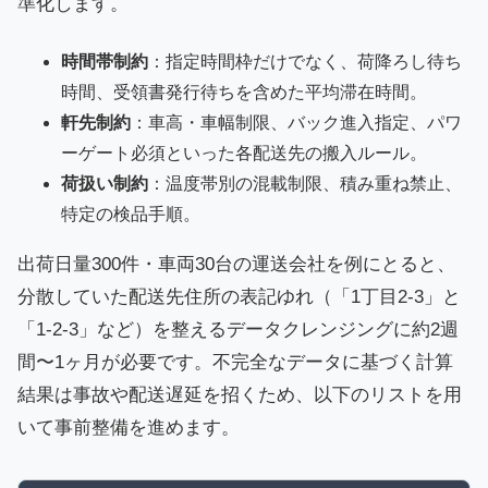
準化します。
時間帯制約
：指定時間枠だけでなく、荷降ろし待ち
時間、受領書発行待ちを含めた平均滞在時間。
軒先制約
：車高・車幅制限、バック進入指定、パワ
ーゲート必須といった各配送先の搬入ルール。
荷扱い制約
：温度帯別の混載制限、積み重ね禁止、
特定の検品手順。
出荷日量300件・車両30台の運送会社を例にとると、
分散していた配送先住所の表記ゆれ（「1丁目2-3」と
「1-2-3」など）を整えるデータクレンジングに約2週
間〜1ヶ月が必要です。不完全なデータに基づく計算
結果は事故や配送遅延を招くため、以下のリストを用
いて事前整備を進めます。