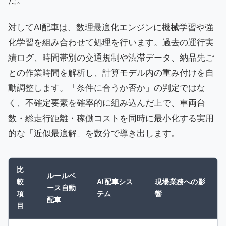
た。
対してAI配車は、数理最適化エンジンに機械学習や強
化学習を組み合わせて処理を行います。過去の運行実
績ログ、時間帯別の交通規制や渋滞データ、納品先ご
との作業時間を解析し、計算モデル内の重み付けを自
動調整します。「条件に合うか否か」の判定ではな
く、不確定要素を確率的に組み込んだ上で、車両台
数・総走行距離・稼働コストを同時に最小化する実用
的な「近似最適解」を数分で導き出します。
比
ルールベ
較
AI配車シス
現場業務への影
ース自動
項
テム
響
配車
目