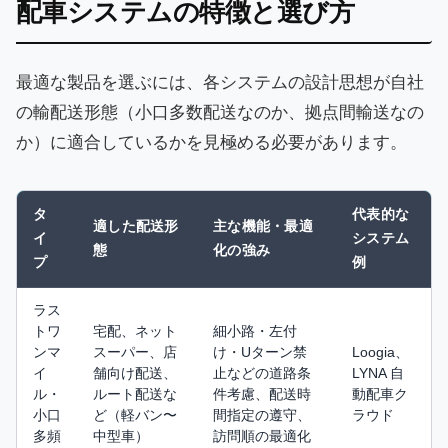
配車システムの特徴と選び方
最適な製品を選ぶには、各システムの設計思想が自社
の輸配送形態（小口多数配送なのか、拠点間輸送なの
か）に適合しているかを見極める必要があります。
タ
代表的な
適した配送形
主な機能・最適
イ
システム
態
化の強み
プ
例
ラス
トワ
宅配、ネット
細小路・左付
ンマ
スーパー、店
け・Uターン禁
Loogia、
イ
舗向け配送、
止などの道路条
LYNA 自
ル・
ルート配送な
件考慮、配送時
動配車ク
小口
ど（軽バン〜
間指定の遵守、
ラウド
多頻
中型車）
訪問順の最適化