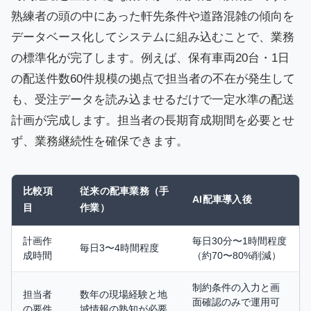
熟練者の頭の中にあった軒先条件や道路混雑の傾向を
データベース化してシステムに組み込むことで、業務
の標準化が完了します。例えば、保有車両20台・1日
の配送件数60件規模の拠点で担当者の不在が発生して
も、受注データを読み込ませるだけで一定水準の配送
計画が完成します。担当者の長期育成期間を必要とせ
ず、業務継続性を確保できます。
比較項
従来の配車業務（手
AI配車導入後
目
作業）
計画作
毎日30分〜1時間程度
毎日3〜4時間程度
成時間
（約70〜80%削減）
制約条件の入力と画
担当者
数年の現場経験と地
面確認のみで運用可
の要件
域情報の熟知が必要