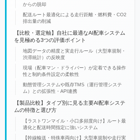
からの脱却
配送ルート最適化による走行距離・燃料費・CO2
排出量の削減
【比較・選定軸】自社に最適なAI配車システム
を見極める3つの評価ポイント
地図データの精度と実走行ルール（大型車規制・
渋滞統計）の反映度
現場（配車マン・ドライバー）が定着できる操作
性と制約条件設定の柔軟性
動態管理システムや既存TMS（運行管理システ
ム）との拡張性・API連携
【製品比較】タイプ別に見る主要AI配車システ
ムの特徴と選び方
【ラストワンマイル・小口多頻度向け】ルート最
適化と配送時間指定に強いシステム
【幹線輸送・特殊車両向け】大型車規制や走行実