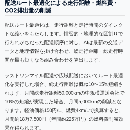
配送ルート最適化による走行距離・燃料費・
CO2排出量の削減
配送ルート最適化は、走行距離と走行時間のダイレク
トな縮小をもたらします。慣習的・地理的な区割りで
行われがちだった配送順序に対し、AIは最新の交通デ
ータと地理情報を掛け合わせ、総走行距離・総走行時
間が最も短くなる組み合わせを算出します。
ラストワンマイル配送や広域配送においてルート最適
化を実行した場合、総走行距離は概ね10〜15%短縮さ
れます。月間総走行距離50,000kmの中規模運送会社で
10%の短縮が実現した場合、月間5,000kmの削減とな
ります。軽油価格150円/L、燃費4km/Lで換算すると、
月間約18万7,500円（年間約225万円）の燃料費削減効
果が得られます。