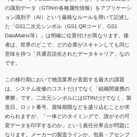
の識別データ（GTINや各種属性情報）をアプリケーシ
ョン識別子（AI）という厳格なルールを用いて記述し
た「GS1二次元シンボル（GS1 QRコード、GS1
DataMatrix等）」は明確に位置付けが異なります。後
者は、世界のどこで、どの企業がスキャンしても同じ
意味を持つ「共通言語化されたデータキャリア」なの
です。
この移行期において物流業界が直面する最大の課題
は、システム改修のコストだけでなく「組織間連携の
摩擦」です。二次元シンボルにはGTINだけでなく、製
造日、ロット番号、賞味期限などを盛り込むことが求
められますが、「一体どのタイミングで、誰がその可
変データを印字するのか」という責任分界点が問題に
なります。メーカーの製造ラインか、包装・アセンブ