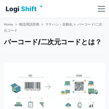
Skip
Menu
to
content
Home
>
物流用語辞典
>
マテハン・自動化
>
バーコード/二次
元コード
バーコード/二次元コードとは？