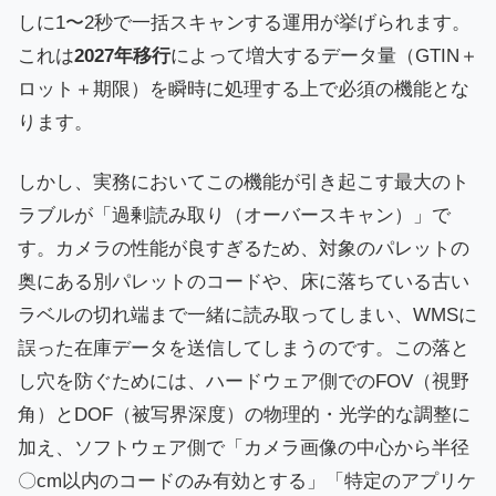
しに1〜2秒で一括スキャンする運用が挙げられます。
これは
2027年移行
によって増大するデータ量（GTIN＋
ロット＋期限）を瞬時に処理する上で必須の機能とな
ります。
しかし、実務においてこの機能が引き起こす最大のト
ラブルが「過剰読み取り（オーバースキャン）」で
す。カメラの性能が良すぎるため、対象のパレットの
奥にある別パレットのコードや、床に落ちている古い
ラベルの切れ端まで一緒に読み取ってしまい、WMSに
誤った在庫データを送信してしまうのです。この落と
し穴を防ぐためには、ハードウェア側でのFOV（視野
角）とDOF（被写界深度）の物理的・光学的な調整に
加え、ソフトウェア側で「カメラ画像の中心から半径
〇cm以内のコードのみ有効とする」「特定のアプリケ