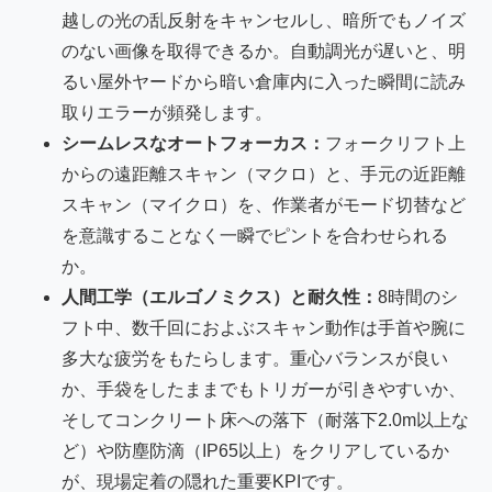
越しの光の乱反射をキャンセルし、暗所でもノイズ
のない画像を取得できるか。自動調光が遅いと、明
るい屋外ヤードから暗い倉庫内に入った瞬間に読み
取りエラーが頻発します。
シームレスなオートフォーカス：
フォークリフト上
からの遠距離スキャン（マクロ）と、手元の近距離
スキャン（マイクロ）を、作業者がモード切替など
を意識することなく一瞬でピントを合わせられる
か。
人間工学（エルゴノミクス）と耐久性：
8時間のシ
フト中、数千回におよぶスキャン動作は手首や腕に
多大な疲労をもたらします。重心バランスが良い
か、手袋をしたままでもトリガーが引きやすいか、
そしてコンクリート床への落下（耐落下2.0m以上な
ど）や防塵防滴（IP65以上）をクリアしているか
が、現場定着の隠れた重要KPIです。