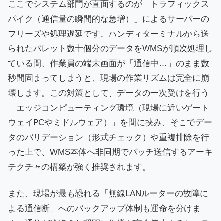
ここでシステム部門が直面するのが「トラフィックス
パイク（通信量の瞬間的な急増）」によるサーバーの
フリーズや処理遅延です。ハンディターミナルから送
られたパレット数十個分のデータをWMSが順次処理し
ている間、作業員の端末画面が「通信中…」のまま数
秒間固まってしまうと、現場の作業リズムは完全に崩
壊します。この対策として、データの一次受けを行う
「エッジコンピューティング環境（現場に近いゲート
ウェイPCやミドルウェア）」を間に挟み、そこでデー
タのバリデーション（形式チェック）や重複排除を行
った上で、WMS本体へ非同期でバッチ送信するアーキ
テクチャの構築が強く推奨されます。
また、現場が最も恐れる「無線LANルーターの故障に
よる通信断」へのバックアップ体制も運命を分けま