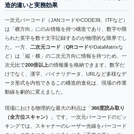
造的違いと実務効果
一次元バーコード（JANコードやCODE39、ITFなど）
は「横方向」にのみ情報を持つ構造であり、数字や限
られた英字を数十文字記録するのが物理的な限界でし
た。一方、
二次元コード
（
QRコード
やDataMatrixな
ど）は「縦・横」の二次元方向に情報を持つため、一
次元比で
200倍以上
の情報量を格納できます。数字だ
けでなく、漢字、バイナリデータ、URLなど多様なデ
ータ形式を内包できるこの構造的進化は、現場の作業
動線を劇的に変えました。
現場における物理的な最大の利点は「
360度読み取り
（全方位スキャン）
」です。一次元バーコードのピッ
キングでは、スキャナーのレーザー光線をバーコード