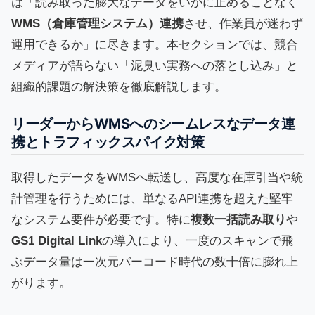
は「読み取った膨大なデータをいかに止めることなく
WMS（倉庫管理システム）連携
させ、作業員が迷わず
運用できるか」に尽きます。本セクションでは、競合
メディアが語らない「泥臭い実務への落とし込み」と
組織的課題の解決策を徹底解説します。
リーダーからWMSへのシームレスなデータ連
携とトラフィックスパイク対策
取得したデータをWMSへ転送し、高度な在庫引当や統
計管理を行うためには、単なるAPI連携を超えた堅牢
なシステム要件が必要です。特に
複数一括読み取り
や
GS1 Digital Link
の導入により、一度のスキャンで飛
ぶデータ量は一次元バーコード時代の数十倍に膨れ上
がります。