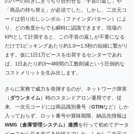
のバーの向きにきっちり合わせる「手首の返し」や
「商品の持ち替え」が必須でした。しかし、二次元コ
ードは切り出しシンボル（ファインダパターン）によ
り、どの角度からでも瞬時に認識できます。現場の
KPIとして計測すると、この手首の返しが不要になる
だけで1ピッキングあたり約1.0〜1.5秒の短縮に繋がり
ます。仮に1日1万ピースを出荷するセンターであれ
ば、1日あたり約3〜4時間の工数削減という圧倒的な
コストメリットを生み出します。
さらに実務で威力を発揮するのが、ネットワーク障害
（
ダウンタイム
）時のスタンドアロン運用です。従
来、一次元コードには商品識別番号（
GTIN
など）しか
入っておらず、ロット番号や賞味期限、納品先情報は
WMS（倉庫管理システム）連携
を行って初めてデータ
ベースから引き当てる仕組みでした。しかし二次元コ