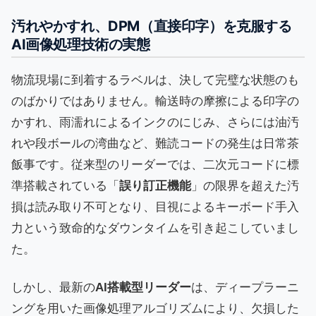
汚れやかすれ、DPM（直接印字）を克服する
AI画像処理技術の実態
物流現場に到着するラベルは、決して完璧な状態のも
のばかりではありません。輸送時の摩擦による印字の
かすれ、雨濡れによるインクのにじみ、さらには油汚
れや段ボールの湾曲など、難読コードの発生は日常茶
飯事です。従来型のリーダーでは、二次元コードに標
準搭載されている「
誤り訂正機能
」の限界を超えた汚
損は読み取り不可となり、目視によるキーボード手入
力という致命的なダウンタイムを引き起こしていまし
た。
しかし、最新の
AI搭載型リーダー
は、ディープラーニ
ングを用いた画像処理アルゴリズムにより、欠損した