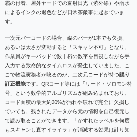
霜の付着、屋外ヤードでの直射日光（紫外線）や雨水
によるインクの退色などが日常茶飯事に起きていま
す。
一次元バーコードの場合、縦のバーが1本でも欠損、
あるいは太さが変動すると「スキャン不可」となり、
作業員がキーパッドで数十桁の数字を目視しながら手
入力する致命的なタイムロスが発生していました。こ
こで物流実務者が唸るのが、二次元コードが持つ
誤り
訂正機能
です。QRコード等には「リード・ソロモン符
号」という数学的アルゴリズムが組み込まれており、
コード面積の最大約30%が汚れや破れで完全に欠損し
ていても、残されたデータから元の情報を自己復元し
て読み取ることができます。「かすれたラベルを何度
もスキャンし直すイライラ」が消滅する効果は計り知