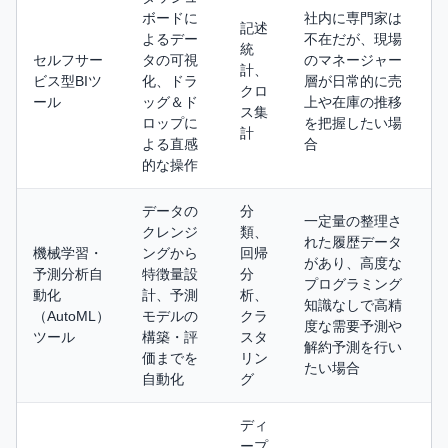
ボードに
社内に専門家は
記述
よるデー
不在だが、現場
統
セルフサー
タの可視
のマネージャー
計、
ビス型BIツ
化、ドラ
層が日常的に売
クロ
ール
ッグ＆ド
上や在庫の推移
ス集
ロップに
を把握したい場
計
よる直感
合
的な操作
データの
分
一定量の整理さ
クレンジ
類、
れた履歴データ
機械学習・
ングから
回帰
があり、高度な
予測分析自
特徴量設
分
プログラミング
動化
計、予測
析、
知識なしで高精
（AutoML）
モデルの
クラ
度な需要予測や
ツール
構築・評
スタ
解約予測を行い
価までを
リン
たい場合
自動化
グ
ディ
ープ