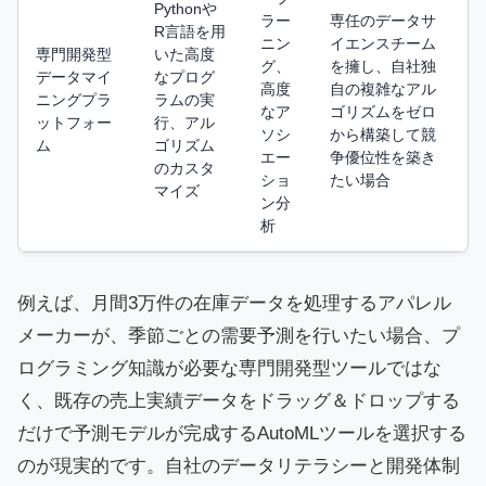
Pythonや
ラー
専任のデータサ
R言語を用
ニン
イエンスチーム
専門開発型
いた高度
グ、
を擁し、自社独
データマイ
なプログ
高度
自の複雑なアル
ニングプラ
ラムの実
なア
ゴリズムをゼロ
ットフォー
行、アル
ソシ
から構築して競
ム
ゴリズム
エー
争優位性を築き
のカスタ
ショ
たい場合
マイズ
ン分
析
例えば、月間3万件の在庫データを処理するアパレル
メーカーが、季節ごとの需要予測を行いたい場合、プ
ログラミング知識が必要な専門開発型ツールではな
く、既存の売上実績データをドラッグ＆ドロップする
だけで予測モデルが完成するAutoMLツールを選択する
のが現実的です。自社のデータリテラシーと開発体制