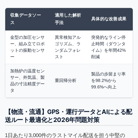
収集データソー
適用した解析
具体的な改善成果
ス
手法
金型の加圧センサ
異常検知アル
突発的なライン停
ー、組み立てロボ
ゴリズム、ラ
止時間（ダウンタ
ットの振動センサ
ンダムフォレ
イム）を年間42%
ー
スト
削減
加熱炉の温度セン
製品の歩留まり率
サー、外気温、製
重回帰分析
を98.2%から
品の寸法精度デー
99.6%へ向上
タ
【物流・流通】GPS・運行データとAIによる配
送ルート最適化と2026年問題対策
1日あたり3,000件のラストマイル配送を担う中堅の