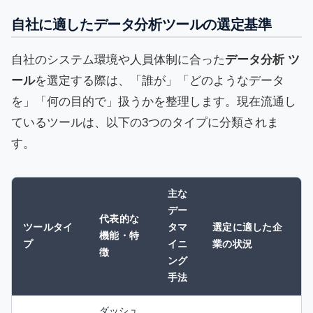
自社に適したデータ分析ツールの選定基準
自社のシステム環境や人員体制に合った
データ分析 ツ
ール
を選定する際は、「誰が」「どのようなデータ
を」「何の目的で」扱うかを整理します。現在流通し
ているツールは、以下の3つのタイプに分類されま
す。
主な
デー
代表的な
ツールタイ
タマ
選定に適した企
機能・特
プ
イニ
業の状況
徴
ング
手法
ダッシュ