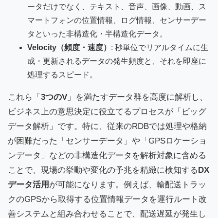
ータだけでなく、テキスト、音声、画像、動画、ス
マートフォンの位置情報、ログ情報、センサーデー
タといった非構造化・半構造化データ。
Velocity（頻度・速度）
: 秒単位でリアルタイムに生
成・更新されるデータの発生頻度と、それを即座に
処理するスピード。
これら「
3つのV
」を満たすデータ群を高度に解析し、
ビジネス上の意思決定に役立てるプロセスが「ビッグ
データ解析」です。特に、従来のRDBでは処理や格納
が困難だった「センサーデータ」や「GPSロケーショ
ンデータ」などの非構造化データを解析対象に含める
ことで、現場の挙動や変化の予兆を精緻に検知する
DX
データ活用
が可能になります。例えば、輸配送トラッ
クのGPSから取得する位置情報データを運行ルート改
善システムと組み合わせることで、配送遅延が発生し