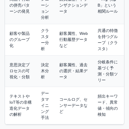
の併売パタ
ーシ
ンザクションデ
B」という
ーンの発見
ョン
ータ
相関ルール
分析
クラ
共通の特徴
顧客や製品
顧客属性、Web
スタ
を持つグル
のグループ
行動履歴データ
ー分
ープ（クラ
化
など
析
スタ）
分岐条件に
意思決定プ
決定
顧客属性、過去
基づく予
ロセスの可
木分
の選択・結果デ
測・分類ツ
視化・分類
析
ータ
リー
デー
テキストや
頻出キーワ
タマ
コールログ、セ
IoT等の非構
ード、異常
イニ
ンサーデータな
造化データ
値・傾向の
ング
ど
の解析
検知
手法