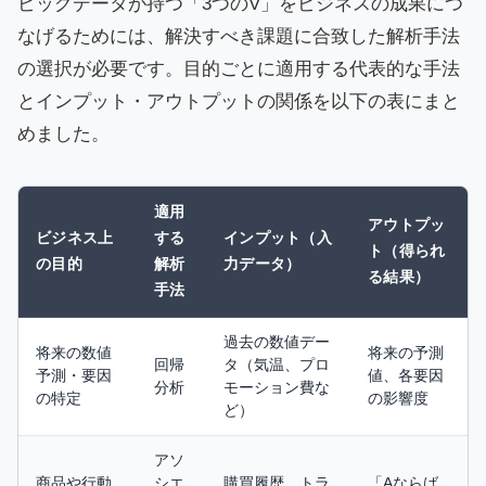
ビッグデータが持つ「3つのV」をビジネスの成果につ
なげるためには、解決すべき課題に合致した解析手法
の選択が必要です。目的ごとに適用する代表的な手法
とインプット・アウトプットの関係を以下の表にまと
めました。
適用
アウトプッ
ビジネス上
する
インプット（入
ト（得られ
の目的
解析
力データ）
る結果）
手法
過去の数値デー
将来の数値
将来の予測
回帰
タ（気温、プロ
予測・要因
値、各要因
分析
モーション費な
の特定
の影響度
ど）
アソ
商品や行動
シエ
購買履歴、トラ
「Aならば