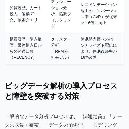
アソシエー
レコメンデーション
閲覧履歴、カート
ション分
経由のコンバージョ
投入・破棄デー
析、協調フ
ン率（CVR）が従来
タ、検索クエリ
ィルタリン
比1.6倍に向上
グ
購買履歴、購入単
クラスター
休眠懸念層へのパー
価、最終購入日か
分析
ソナライズド配信に
らの経過日数
（RFM分
より、休眠復帰率が
（RECENCY）
析モデル）
18%改善
ビッグデータ解析の導入プロセス
と障壁を突破する対策
一般的なデータ分析プロセスは、「課題定義」「デー
タの収集・蓄積」「データの前処理」「モデリング」