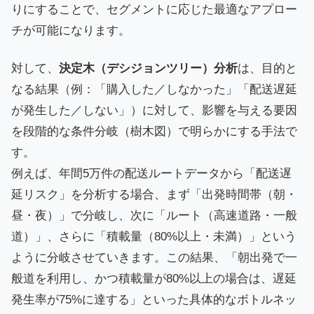
りにすることで、セグメントに応じた最適なアプロー
チが可能になります。
対して、
決定木（デシジョンツリー）分析
は、目的と
なる結果（例：「購入した／しなかった」「配送遅延
が発生した／しない」）に対して、影響を与える要因
を段階的な条件分岐（樹木図）で明らかにする手法で
す。
例えば、年間5万件の配送ルートデータから「配送遅
延リスク」を分析する場合、まず「出発時間帯（朝・
昼・夜）」で分岐し、次に「ルート（高速道路・一般
道）」、さらに「積載量（80%以上・未満）」という
ように分岐させていきます。この結果、「朝出発で一
般道を利用し、かつ積載量が80%以上の場合は、遅延
発生率が75%に達する」といった具体的なボトルネッ