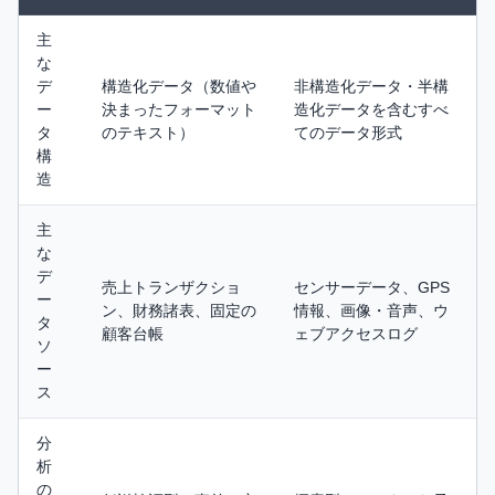
主
な
デ
構造化データ（数値や
非構造化データ・半構
ー
決まったフォーマット
造化データを含むすべ
タ
のテキスト）
てのデータ形式
構
造
主
な
デ
売上トランザクショ
センサーデータ、GPS
ー
ン、財務諸表、固定の
情報、画像・音声、ウ
タ
顧客台帳
ェブアクセスログ
ソ
ー
ス
分
析
の