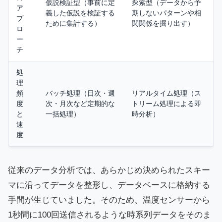
仮説検証型（事前に定
探索型（データから予
ア
義した仮説を検証する
期しないパターンや相
プ
ために集計する）
関関係を掘り出す）
ロ
ー
チ
処
理
頻
バッチ処理（日次・週
リアルタイム処理（ス
度
次・月次など定期的な
トリーム処理による即
と
一括処理）
時分析）
速
度
従来のデータ分析では、あらかじめ決められたスキー
マに沿ってデータを整形し、データベースに格納する
手間が生じていました。そのため、温度センサーから
1秒間に100回送信されるような時系列データをそのま