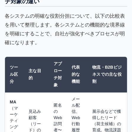
チ対象の違い
各システムの明確な役割分担について、以下の比較表
を用いて整理します。各システムとの機能的な境界線
を明確にすることで、自社が強化すべきプロセスが明
確になります。
アプ
ツー
代表
物流・B2Bビジ
主な目
ロー
ル区
的な
ネスでの主な役
的
チ対
分
機能
割
象
メー
MA
匿名
ル配
（マ
見込み
の
信、
展示会などで獲
ーケ
顧客
Web
Web
得したリード
ティ
（リー
訪問
行動
（荷主候補）の
ング
ド）の
者〜
履歴
育成。物流課題