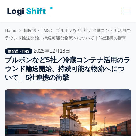
Skip
Menu
to
content
Home
>
輸配送・TMS
>
ブルボンなど5社／冷蔵コンテナ活用の
ラウンド輸送開始、持続可能な物流へについて｜5社連携の衝撃
2025年12月18日
輸配送・TMS
ブルボンなど5社／冷蔵コンテナ活用のラ
ウンド輸送開始、持続可能な物流へにつ
いて｜5社連携の衝撃