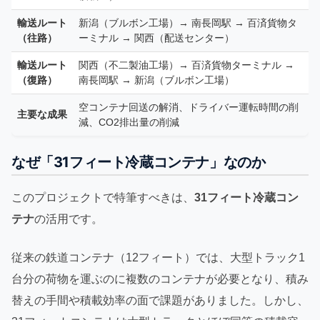
輸送ルート
新潟（ブルボン工場）→ 南長岡駅 → 百済貨物タ
（往路）
ーミナル → 関西（配送センター）
輸送ルート
関西（不二製油工場）→ 百済貨物ターミナル →
（復路）
南長岡駅 → 新潟（ブルボン工場）
空コンテナ回送の解消、ドライバー運転時間の削
主要な成果
減、CO2排出量の削減
なぜ「31フィート冷蔵コンテナ」なのか
このプロジェクトで特筆すべきは、
31フィート冷蔵コン
テナ
の活用です。
従来の鉄道コンテナ（12フィート）では、大型トラック1
台分の荷物を運ぶのに複数のコンテナが必要となり、積み
替えの手間や積載効率の面で課題がありました。しかし、