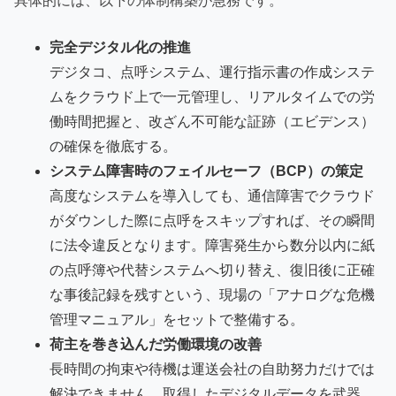
具体的には、以下の体制構築が急務です。
完全デジタル化の推進
デジタコ、点呼システム、運行指示書の作成システ
ムをクラウド上で一元管理し、リアルタイムでの労
働時間把握と、改ざん不可能な証跡（エビデンス）
の確保を徹底する。
システム障害時のフェイルセーフ（BCP）の策定
高度なシステムを導入しても、通信障害でクラウド
がダウンした際に点呼をスキップすれば、その瞬間
に法令違反となります。障害発生から数分以内に紙
の点呼簿や代替システムへ切り替え、復旧後に正確
な事後記録を残すという、現場の「アナログな危機
管理マニュアル」をセットで整備する。
荷主を巻き込んだ労働環境の改善
長時間の拘束や待機は運送会社の自助努力だけでは
解決できません。取得したデジタルデータを武器