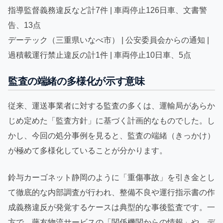
指導監督義務違反など計7件 | 車両停止126日車、文書警
告、13点
デーテック（三重県いなべ市） | 公安委員会からの通知 |
過積載運行禁止違反の計1件 | 車両停止10日車、5点
監査の端緒の多様化が示す意味
従来、運送事業者に対する監査の多くは、運輸局があらか
じめ定めた「監査方針」に基づく計画的なものでした。し
かし、今回の処分事例を見ると、監査の端緒（きっかけ）
が極めて多様化していることが分かります。
鈴与カーゴネット静岡のように「重傷事故」を引き金とし
て徹底的な内部調査が行われ、整備不良や運行指示書の作
成義務違反が発覚するケースは典型的な事後監査です。一
方で、藤友物流サービスの「関係機関からの情報」や、デ