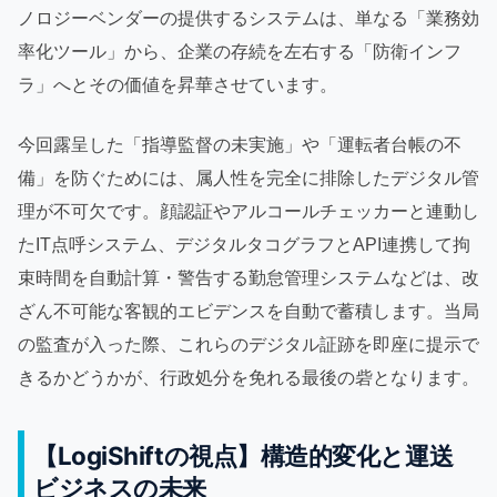
ノロジーベンダーの提供するシステムは、単なる「業務効
率化ツール」から、企業の存続を左右する「防衛インフ
ラ」へとその価値を昇華させています。
今回露呈した「指導監督の未実施」や「運転者台帳の不
備」を防ぐためには、属人性を完全に排除したデジタル管
理が不可欠です。顔認証やアルコールチェッカーと連動し
たIT点呼システム、デジタルタコグラフとAPI連携して拘
束時間を自動計算・警告する勤怠管理システムなどは、改
ざん不可能な客観的エビデンスを自動で蓄積します。当局
の監査が入った際、これらのデジタル証跡を即座に提示で
きるかどうかが、行政処分を免れる最後の砦となります。
【LogiShiftの視点】構造的変化と運送
ビジネスの未来