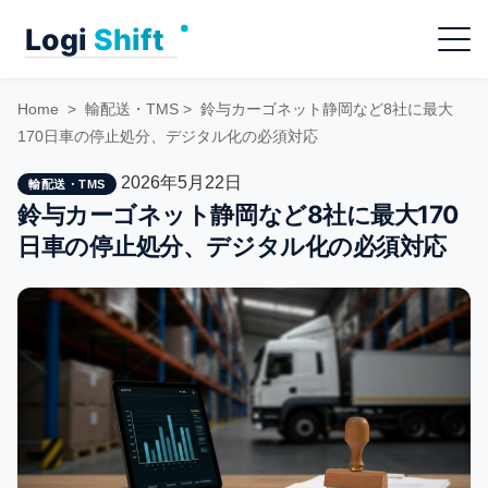
Skip
Menu
to
content
Home
>
輸配送・TMS
>
鈴与カーゴネット静岡など8社に最大
170日車の停止処分、デジタル化の必須対応
2026年5月22日
輸配送・TMS
鈴与カーゴネット静岡など8社に最大170
日車の停止処分、デジタル化の必須対応