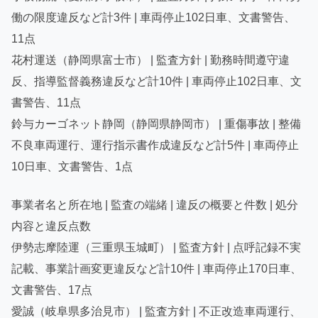
働の限度違反など計3件 | 車両停止102日車、文書警告、
11点
花村運送（静岡県富士市） | 監査方針 | 勤務時間遵守違
反、指導監督義務違反など計10件 | 車両停止102日車、文
書警告、11点
鈴与カーゴネット静岡（静岡県静岡市） | 重傷事故 | 整備
不良車両運行、運行指示書作成違反など計5件 | 車両停止
10日車、文書警告、1点
事業者名と所在地 | 監査の端緒 | 違反の概要と件数 | 処分
内容と違反点数
伊勢志摩陸運（三重県玉城町） | 監査方針 | 点呼記録不実
記載、事業計画変更違反など計10件 | 車両停止170日車、
文書警告、17点
愛誠（岐阜県多治見市） | 監査方針 | 不正改造車両運行、