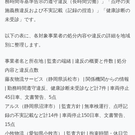
務時間等基準告示の遵守違反（長時間労働）」「点呼の実
施義務違反および不実記載（記録の捏造）」「健康診断の
未受診」です。
以下の表に、各対象事業者の処分内容や違反の詳細を地域
別に整理します。
事業者名と所在地 | 監査の端緒 | 違反の概要と件数 | 処分
内容と違反点数
藤友物流サービス（静岡県浜松市） | 関係機関からの情報
| 勤務時間遵守違反、健康診断未受診など計7件 | 車両停止
45日車、文書警告、5点
アルス（静岡県沼津市） | 監査方針 | 無車検運行、点呼記
録の不実記載など計14件 | 車両停止150日車、文書警告、
15点
小牧物流（愛知県小牧市） | 監査方針 | 拘束時間・休日労