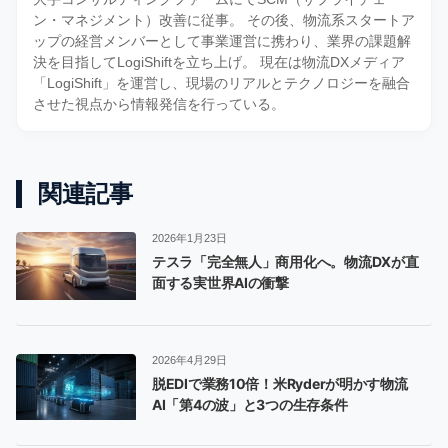
ン・マネジメント）改善に従事。 その後、物流系スタートア
ップの経営メンバーとして事業運営に携わり、業界の課題解
決を目指してLogiShiftを立ち上げ。 現在は物流DXメディア
「LogiShift」を運営し、現場のリアルとテクノロジーを融合
させた視点から情報発信を行っている。
関連記事
2026年1月23日
テスラ「完全無人」商用化へ。物流DXが直
面する実世界AIの衝撃
2026年4月29日
脱EDIで業務10倍！米Ryderが明かす物流
AI「第4の波」と3つの生存条件