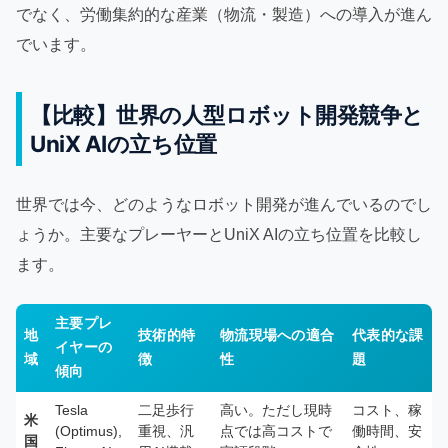
でなく、労働集約的な産業（物流・製造）への導入が進ん
でいます。
【比較】世界の人型ロボット開発競争と
UniX AIの立ち位置
世界では今、どのようなロボット開発が進んでいるのでし
ょうか。主要なプレーヤーとUniX AIの立ち位置を比較し
ます。
主要プレ
地
技術的特
物流現場への適合
代表的な課
イヤーの
域
徴
性
題
傾向
Tesla
二足歩行
高い。ただし現時
コスト、稼
米
(Optimus),
重視、汎
点では高コストで
働時間、安
国