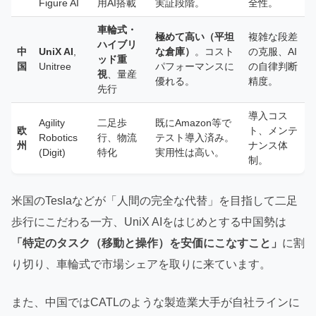
Figure AI
用AI搭載
実証段階。
全性。
車輪式・
極めて高い（平坦
複雑な段差
ハイブリ
中
UniX AI
,
な倉庫）
。コスト
の克服、AI
ッド重
国
Unitree
パフォーマンスに
の自律判断
視
、量産
優れる。
精度。
先行
導入コス
Agility
二足歩
既にAmazon等で
欧
ト、メンテ
Robotics
行、物流
テスト導入済み。
州
ナンス体
(Digit)
特化
実用性は高い。
制。
米国のTeslaなどが「人間の完全な代替」を目指して二足
歩行にこだわる一方、UniX AIをはじめとする中国勢は
「特定のタスク（移動と操作）を安価にこなすこと」
に割
り切り、車輪式で市場シェアを取りに来ています。
また、中国ではCATLのような製造業大手が自社ラインに