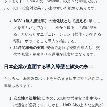
ットよりも、UniX AIの「Wanda」のような車輪式の方
が、ROI（投資対効果）が出やすい可能性があります。
AGV（無人搬送車）の進化版として捉える
: 単にモ
ノを運ぶだけでなく、「棚から取る」「箱に詰め
る」といったマニピュレーション（操作）ができる
移動ロボットとして導入を検討する。
24時間稼働の実現
: 安価であれば複数台導入し、交
代で充電・稼働させる運用が現実的になります。
日本企業が直面する導入障壁と解決の糸口
もちろん、海外製ロボットをそのまま日本に持ち込むには
障壁もあります。
安全性と法規制
: 日本のJIS規格や労働安全衛生法へ
の適合が必要です。しかし、UniX AIのような企業が