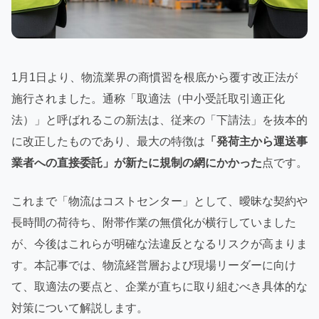
1月1日より、物流業界の商慣習を根底から覆す改正法が
施行されました。通称「取適法（中小受託取引適正化
法）」と呼ばれるこの新法は、従来の「下請法」を抜本的
に改正したものであり、最大の特徴は
「発荷主から運送事
業者への直接委託」が新たに規制の網にかかった
点です。
これまで「物流はコストセンター」として、曖昧な契約や
長時間の荷待ち、附帯作業の無償化が横行していました
が、今後はこれらが明確な法違反となるリスクが高まりま
す。本記事では、物流経営層および現場リーダーに向け
て、取適法の要点と、企業が直ちに取り組むべき具体的な
対策について解説します。