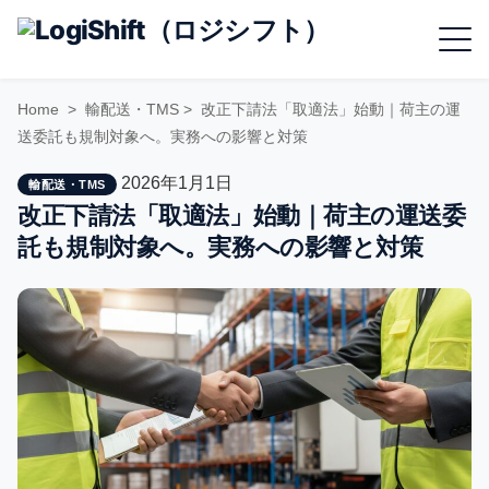
Skip
Menu
to
content
Home
>
輸配送・TMS
>
改正下請法「取適法」始動｜荷主の運
送委託も規制対象へ。実務への影響と対策
2026年1月1日
輸配送・TMS
改正下請法「取適法」始動｜荷主の運送委
託も規制対象へ。実務への影響と対策