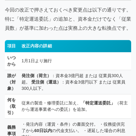
今回の改正で押さえておくべき変更点は以下の通りです。
特に「特定運送委託」の追加と、資本金だけでなく「従業
員数」が基準に加わった点は実務上の大きな転換点です。
項目
改正内容の詳細
いつ
1月1日より施行
から
誰が
発注側（荷主）
：資本金3億円超 または 従業員300人
（対
超。
受注側（運送）
：資本金3億円以下 または 従業員
象）
300人以下。
何を
従来の製造・修理委託に加え、
「特定運送委託」
（荷主
（取
から運送事業者への委託）を追加。
引）
・発注内容（運賃・条件）の書面交付。 ・役務提供完
義務
了から
60日以内
の代金支払い。 ・遅延した場合の利息
事項