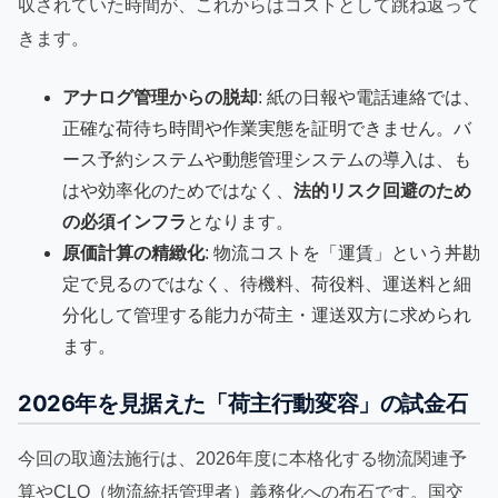
収されていた時間が、これからはコストとして跳ね返って
きます。
アナログ管理からの脱却
: 紙の日報や電話連絡では、
正確な荷待ち時間や作業実態を証明できません。バ
ース予約システムや動態管理システムの導入は、も
はや効率化のためではなく、
法的リスク回避のため
の必須インフラ
となります。
原価計算の精緻化
: 物流コストを「運賃」という丼勘
定で見るのではなく、待機料、荷役料、運送料と細
分化して管理する能力が荷主・運送双方に求められ
ます。
2026年を見据えた「荷主行動変容」の試金石
今回の取適法施行は、2026年度に本格化する物流関連予
算やCLO（物流統括管理者）義務化への布石です。国交