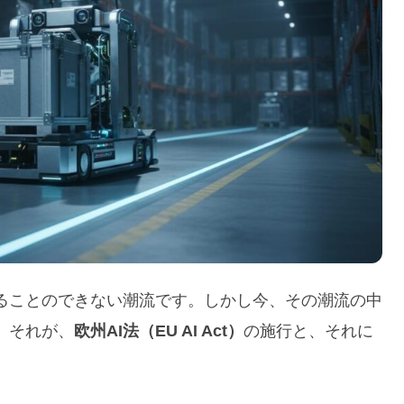
ることのできない潮流です。しかし今、その潮流の中
。それが、
欧州AI法（EU AI Act）
の施行と、それに