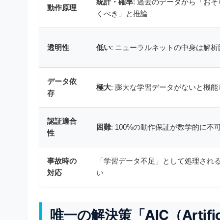
統計・確率
: 過去のデータから「お
動作原理
くべき」と推論
透明性
低い
: ニューラルネットの中身は解析
データ依
極大
: 膨大な学習データがないと機能
存
認証適合
困難
: 100%の動作保証が数学的に不
性
事故時の
「学習データ不足」として処理され
対応
い
唯一の解決策「AIC（Artificia