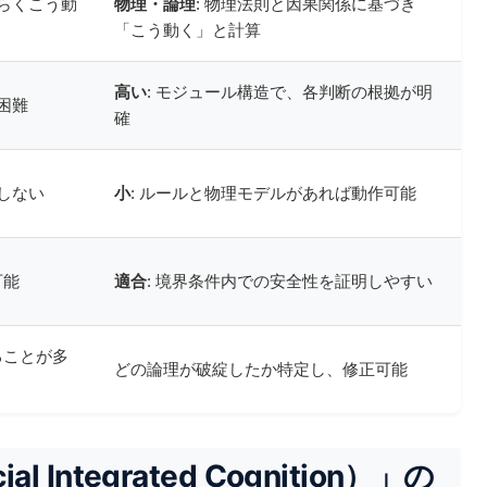
そらくこう動
物理・論理
: 物理法則と因果関係に基づき
「こう動く」と計算
高い
: モジュール構造で、各判断の根拠が明
困難
確
しない
小
: ルールと物理モデルがあれば動作可能
可能
適合
: 境界条件内での安全性を証明しやすい
ることが多
どの論理が破綻したか特定し、修正可能
l Integrated Cognition）」の