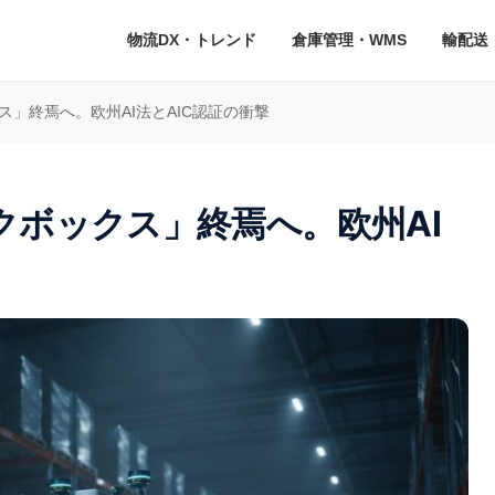
物流DX・トレンド
倉庫管理・WMS
輸配送
」終焉へ。欧州AI法とAIC認証の衝撃
クボックス」終焉へ。欧州AI