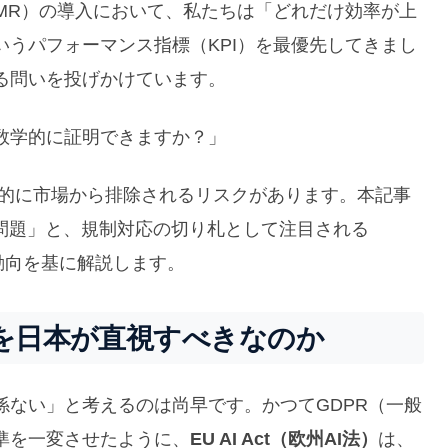
AMR）の導入において、私たちは「どれだけ効率が上
うパフォーマンス指標（KPI）を最優先してきまし
る問いを投げかけています。
数学的に証明できますか？」
来的に市場から排除されるリスクがあります。本記事
ス問題」と、規制対応の切り札として注目される
動向を基に解説します。
」を日本が直視すべきなのか
係ない」と考えるのは尚早です。かつてGDPR（一般
準を一変させたように、
EU AI Act（欧州AI法）
は、