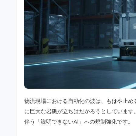
物流現場における自動化の波は、もはや止め
に巨大な岩礁が立ちはだかろうとしています
伴う「説明できないAI」への規制強化です。