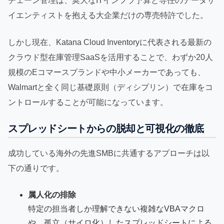
チェーン管理は、莫大なITインフラ予算と専任のデータサ
イエンティストを抱える大企業だけの専売特許でした。
しかし現在、Katana Cloud Inventoryに代表される最新の
クラウド型在庫管理SaaSを活用することで、わずか20人
規模のEコマースブランドや中小メーカーであっても、
Walmartと全く同じ基礎原則（ディシプリン）で在庫をコ
ントロールすることが可能になっています。
スプレッドシートからの脱却と可視化の徹底
成功している海外の先進SMBに共通するアプローチは以
下の通りです。
属人化の排除
特定の担当者しか理解できない複雑なVBAマクロ
や、孤立（サイロ化）したスプレッドシートによる