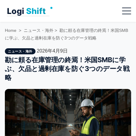
Skip
Menu
to
content
Home
>
ニュース・海外
>
勘に頼る在庫管理の終焉！米国SMB
に学ぶ、欠品と過剰在庫を防ぐ3つのデータ戦略
2026年4月9日
ニュース・海外
勘に頼る在庫管理の終焉！米国SMBに学
ぶ、欠品と過剰在庫を防ぐ3つのデータ戦
略