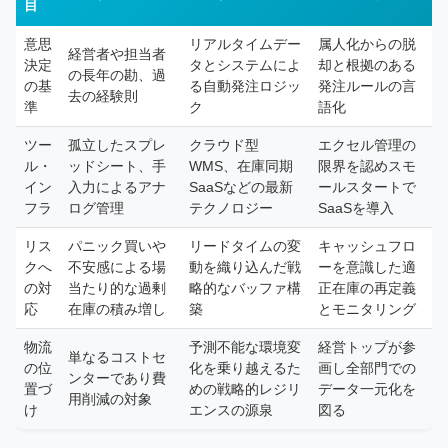
目
意思
リアルタイムデー
属人化からの脱
経営者や担当者
決定
タとシステムによ
却と根拠のある
の長年の勘、過
の基
る自動発注ロジッ
発注ルールの言
去の経験則
準
ク
語化
ツー
孤立したスプレ
クラウド型
エクセル管理の
ル・
ッドシート、手
WMS、在庫同期
限界を認めスモ
イン
入力によるアナ
SaaSなどの最新
ールスタートで
フラ
ログ管理
テクノロジー
SaaSを導入
リス
パニック買いや
リードタイムの変
キャッシュフロ
クへ
不安感による場
動を織り込んだ戦
ーを意識した適
の対
当たり的な過剰
略的なバッファ構
正在庫の再定義
応
在庫の積み増し
築
とモニタリング
物流
予測不能な環境変
経営トップが参
単なるコストセ
の位
化を乗り越えるた
画し全部門での
ンターであり費
置づ
めの戦略的レジリ
データ一元化を
用削減の対象
け
エンスの源泉
図る