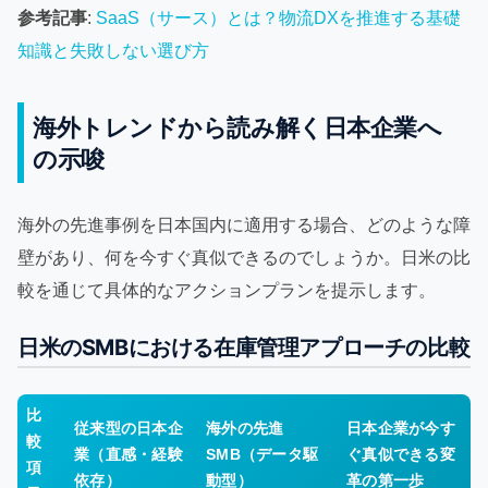
参考記事
:
SaaS（サース）とは？物流DXを推進する基礎
知識と失敗しない選び方
海外トレンドから読み解く日本企業へ
の示唆
海外の先進事例を日本国内に適用する場合、どのような障
壁があり、何を今すぐ真似できるのでしょうか。日米の比
較を通じて具体的なアクションプランを提示します。
日米のSMBにおける在庫管理アプローチの比較
比
従来型の日本企
海外の先進
日本企業が今す
較
業（直感・経験
SMB（データ駆
ぐ真似できる変
項
依存）
動型）
革の第一歩