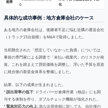
連携
る
化
具体的な成功事例：地方倉庫会社のケース
ある地方の倉庫会社は、後継者不足に悩む近隣の運送会社
（トラック15台規模）をM&Aで取得しました。
当初懸念された「想定していなかった負債」については、
事前の専門家による調査で「未払い残業代」のリスクが発
覚。これを踏まえて買収価格を調整し、浮いた予算を原資
に統合後の新賃金体系を整備しました。
結果、以下の成果が生まれました。
*
誤出荷率の低下
: ドライバーが倉庫作業（検品）にも関
与する体制を作り、ダブルチェック機能が強化された。
*
緊急対応力の向上
: 急な出荷依頼に対しても、自社便の