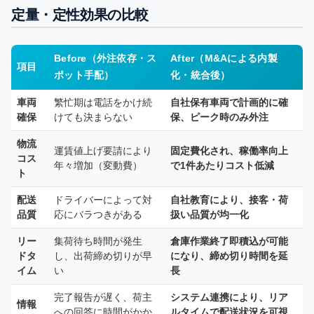
定量・定性効果の比較
Before（外注依存・ス
After（M&Aによる内製
項目
ポット手配）
化・統合後）
車両
繁忙期は電話をかけ続
自社保有車両で計画的に確
確保
けても決まらない
保、ピーク時のみ外注
物流
運賃値上げ要請により
固定費化され、稼働率向上
コス
年々増加（変動費）
で1件あたりコスト低減
ト
配送
ドライバーによって対
自社教育により、接客・荷
品質
応にバラつきがある
扱い品質が均一化
リー
集荷待ち時間が発生
倉庫作業終了即積込が可能
ドタ
し、出荷締め切りが早
になり、締め切り時間を延
イム
い
長
完了報告が遅く、荷主
システム連携により、リア
情報
への回答に時間がかか
ルタイムで配送状況を可視