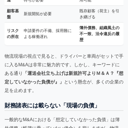
達
待ちが必要
用可能
顧客基
既存顧客（荷主）を引
新規開拓が必要
盤
き継げる
簿外債務、組織風土の
リスク
申請要件の不備、採用難に
不一致、法令違反の履
の所在
よる稼働遅れ
歴
物流現場の視点で見ると、ドライバーと車両がセットで手
に入るM&Aは非常に魅力的です。しかし、キーワードに
ある通り
「運送会社立ち上げは新規許可よりＭ＆Ａ？『想
定していなかった負債が』」
という懸念が、多くの企業の
足を止めます。
財務諸表には載らない「現場の負債」
一般的なM&Aにおける「想定していなかった負債」は簿