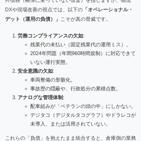
外債務（帳簿に乗っていない借金）を指しますが、物流
DXや現場改善の視点では、以下の
「オペレーショナル・
デット（運用の負債）」
こそが真の脅威です。
労務コンプライアンスの欠如
:
残業代の未払い（固定残業代の運用ミス）。
2024年問題（年間960時間規制）に対応できて
いない運行実態。
安全意識の欠如
:
車両整備の形骸化。
事故歴の隠蔽や、行政処分の累積点数。
アナログな管理体制
:
配車組みが「ベテランの頭の中」にしかない。
デジタコ（デジタルタコグラフ）やドラレコが
未導入、または活用されていない。
これらの「負債」を抱えたまま統合すると、倉庫側の業務