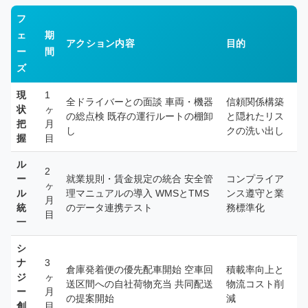
フ
ェ
期
アクション内容
目的
ー
間
ズ
現
1
全ドライバーとの面談 車両・機器
信頼関係構築
状
ヶ
の総点検 既存の運行ルートの棚卸
と隠れたリス
把
月
し
クの洗い出し
握
目
ル
2
ー
就業規則・賃金規定の統合 安全管
コンプライア
ヶ
ル
理マニュアルの導入 WMSとTMS
ンス遵守と業
月
統
のデータ連携テスト
務標準化
目
一
シ
ナ
3
倉庫発着便の優先配車開始 空車回
積載率向上と
ジ
ヶ
送区間への自社荷物充当 共同配送
物流コスト削
ー
月
の提案開始
減
創
目