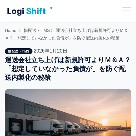
Skip
Menu
to
content
Home
>
輸配送・TMS
>
運送会社立ち上げは新規許可よりＭ＆
Ａ？「想定していなかった負債が」を防ぐ配送内製化の秘策
2026年1月20日
輸配送・TMS
運送会社立ち上げは新規許可よりＭ＆Ａ？
「想定していなかった負債が」を防ぐ配
送内製化の秘策