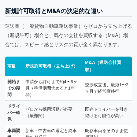
新規許可取得とM&Aの決定的な違い
運送業（一般貨物自動車運送事業）をゼロから立ち上げる
（新規許可）場合と、既存の会社を買収する（M&A）場
合では、スピード感とリスクの質が全く異なります。
M&A（運送会社買
項目
新規許可取得（立ち上げ）
収）
開始ま
申請から許可まで約4〜6ヶ
交渉成立後、最短1〜2
での期
月（準備期間含めると1年
ヶ月で経営権移行
間
弱）
ドライ
ゼロから採用活動が必要
既存ドライバーを引き
バー確
（最難関）
継げる可能性が高い
保
車両調
新車・中古車の選定と納車
既存車両をそのまま使