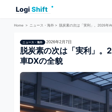
Skip
to
content
Home
>
ニュース・海外
>
脱炭素の次は「実利」。2026年AC
2026年2月7日
ニュース・海外
脱炭素の次は「実利」。20
車DXの全貌