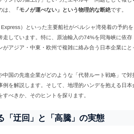
のは、
「モノが運べない」という物理的な断絶
です。
work Express）といった主要船社がペルシャ湾発着の予約を
奔走しています。特に、原油輸入の74%を同海峡に依存
ンがアジア・中東・欧州で複雑に絡み合う日本企業にと
や中国の先進企業がどのような「代替ルート戦略」で対
事例を解説します。そして、地理的ハンデを抱える日本
をすべきか、そのヒントを探ります。
る「迂回」と「高騰」の実態