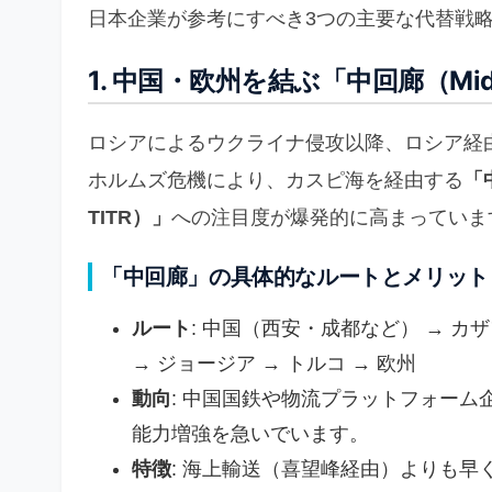
日本企業が参考にすべき3つの主要な代替戦
1. 中国・欧州を結ぶ「中回廊（Midd
ロシアによるウクライナ侵攻以降、ロシア経
ホルムズ危機により、カスピ海を経由する
「中
TITR）」
への注目度が爆発的に高まっていま
「中回廊」の具体的なルートとメリット
ルート
: 中国（西安・成都など） → カ
→ ジョージア → トルコ → 欧州
動向
: 中国国鉄や物流プラットフォー
能力増強を急いでいます。
特徴
: 海上輸送（喜望峰経由）よりも