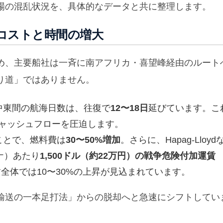
場の混乱状況を、具体的なデータと共に整理します。
コストと時間の増大
め、主要船社は一斉に南アフリカ・喜望峰経由のルート
り道」ではありません。
・中東間の航海日数は、往復で
12〜18日
延びています。こ
ャッシュフローを圧迫します。
ことで、燃料費は
30〜50%増加
。さらに、Hapag-Lloyd
ナ）あたり
1,500ドル（約22万円）の戦争危険付加運賃
全体では10〜30%の上昇が見込まれています。
輸送の一本足打法」からの脱却へと急速にシフトしてい