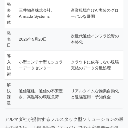
発
表
三井物産株式会社、
産業現場向けAI実装のグロ
主
Armada Systems
ーバルな展開
体
発
次世代通信インフラ投資の
表
2026年5月20日
本格化
日
導
入
小型コンテナ型モジュラ
クラウドに依存しない現場
技
ーデータセンター
完結のデータ分散処理
術
解
決
通信遅延、通信の不安定
リアルタイムな操業自動化
課
さ、高温等の環境負荷
と遠隔運用・予知保全
題
アルマダ社が提供するフルスタック型ソリューションの最
大の強みは、「現場近傍（エッジ）での大容量データ処