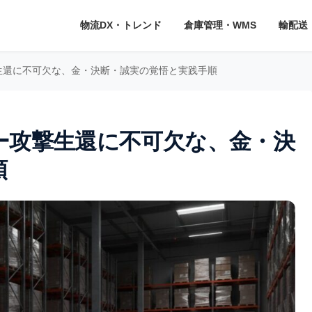
物流DX・トレンド
倉庫管理・WMS
輸配送
生還に不可欠な、金・決断・誠実の覚悟と実践手順
ー攻撃生還に不可欠な、金・決
順