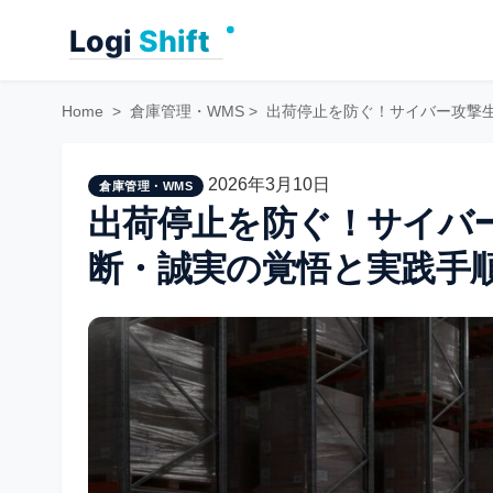
Skip
to
content
Home
>
倉庫管理・WMS
>
出荷停止を防ぐ！サイバー攻撃
2026年3月10日
倉庫管理・WMS
出荷停止を防ぐ！サイバ
断・誠実の覚悟と実践手