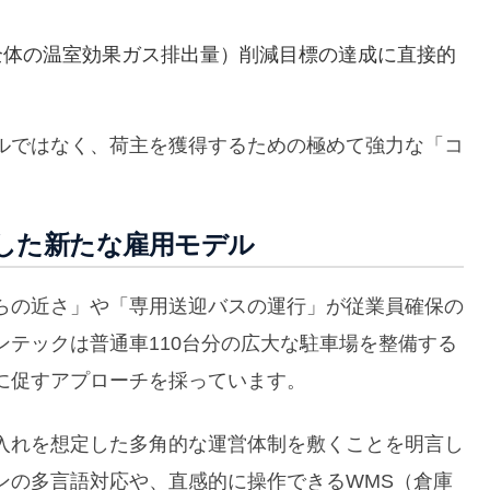
ン全体の温室効果ガス排出量）削減目標の達成に直接的
ルではなく、荷主を獲得するための極めて強力な「コ
した新たな雇用モデル
らの近さ」や「専用送迎バスの運行」が従業員確保の
テックは普通車110台分の広大な駐車場を整備する
に促すアプローチを採っています。
入れを想定した多角的な運営体制を敷くことを明言し
ンの多言語対応や、直感的に操作できるWMS（倉庫