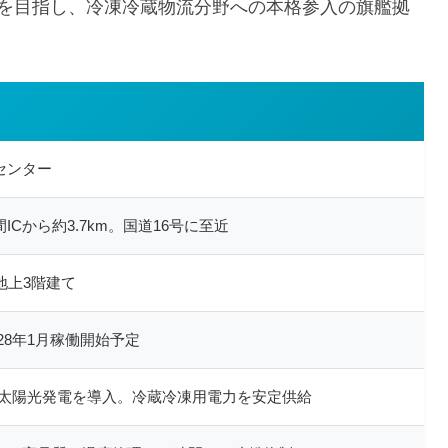
工を目指し、冷凍冷蔵物流分野への本格参入の旗艦拠
センター
Cから約3.7km。国道16号に至近
。地上3階建て
028年1月稼働開始予定
模太陽光発電を導入。冷蔵冷凍用電力を安定供給