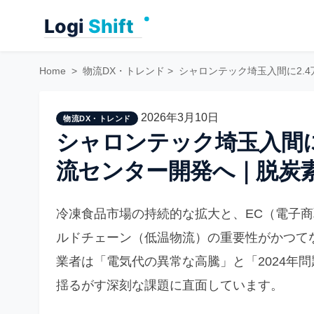
Skip
to
content
Home
>
物流DX・トレンド
>
シャロンテック埼玉入間に2.
2026年3月10日
物流DX・トレンド
シャロンテック埼玉入間に
流センター開発へ｜脱炭
冷凍食品市場の持続的な拡大と、EC（電子
ルドチェーン（低温物流）の重要性がかつて
業者は「電気代の異常な高騰」と「2024年
揺るがす深刻な課題に直面しています。