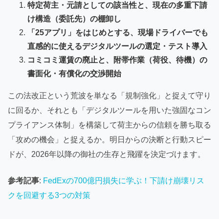
特定荷主・元請としての該当性と、現在の多重下請
け構造（委託先）の棚卸し
「25アプリ」をはじめとする、現場ドライバーでも
直感的に使えるデジタルツールの選定・テスト導入
コミコミ運賃の廃止と、附帯作業（荷役、待機）の
書面化・有償化の交渉開始
この法改正という荒波を単なる「規制強化」と捉えて守り
に回るか、それとも「デジタルツールを用いた強固なコン
プライアンス体制」を構築して荷主からの信頼を勝ち取る
「攻めの機会」と捉えるか。明日からの決断と行動スピー
ドが、2026年以降の御社の生存と飛躍を決定づけます。
参考記事
:
FedExの700億円損失に学ぶ！下請け崩壊リス
クを回避する3つの対策