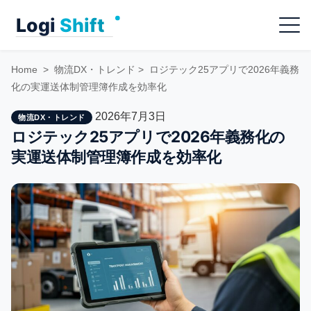
Skip
Menu
to
content
Home
>
物流DX・トレンド
>
ロジテック25アプリで2026年義務
化の実運送体制管理簿作成を効率化
2026年7月3日
物流DX・トレンド
ロジテック25アプリで2026年義務化の
実運送体制管理簿作成を効率化