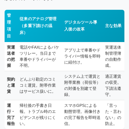
管
従来のアナログ管理
理
デジタルツール導
（多重下請けの温
主な効果
項
入後の改革
床）
目
実運
電話やFAXによるバケ
実運送体
アプリ上で車番やド
送者
ツリレー。当日まで
制管理簿
ライバー情報を即時
の把
車番やドライバーが
の自動作
に紐付け。
握
不明。
成。
システム上で運賃と
適正運賃
契約
どんぶり勘定のコミ
附帯業務（荷役等）
の収受。
と運
コミ運賃。附帯作業
の対価を別建て登
下請法遵
賃
はサービス扱いに。
録。
守。
運
帰社後の手書き日
スマホGPSによる
「言っ
行・
報。トラブル時のエ
動態管理。画像付き
た・言わ
完了
ビデンスが残りにく
の完了報告を即時送
ない」の
報告
い。
信。
防止。