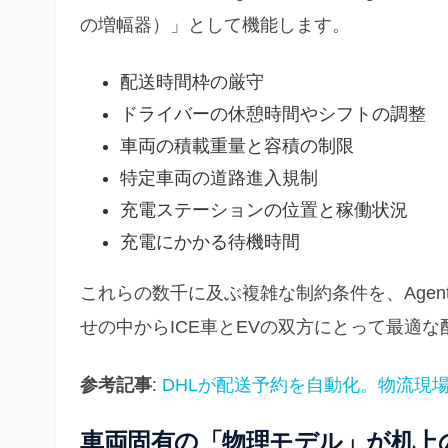
の増幅器）」として機能します。
配送時間枠の厳守
ドライバーの休憩時間やシフトの調整
車両の積載重量と容積の制限
特定車両の道路進入規制
充電ステーションの位置と稼働状況
充電にかかる待機時間
これらの数千に及ぶ複雑な制約条件を、Agent
せの中からICE車とEVの双方にとって最適
参考記事
:
DHLが配送予約を自動化。物流現
車両固有の「物理モデル」が机上