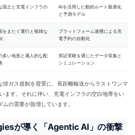
な国土と充電インフラの
AIを活用した動的ルート最適化
と予測モデル
国をまたぐ運行と複雑な
プラットフォーム連携による充
制
電予約の自動化
の多い地形と属人的な配
実証実験を通じたデータ収集と
務
シミュレーション
な排ガス規制を背景に、長距離輸送からラストワンマ
でいます。それに伴い、充電インフラの空白地帯をい
ズムの需要が急増しています。
giesが導く「Agentic AI」の衝撃