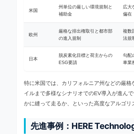
州単位の厳しい環境規制と
広大
米国
補助金
偏在
厳格な排出権取引と都市部
複数
欧州
の進入規制
法規
脱炭素化目標と荷主からの
勾配
日本
ESG要請
車業
特に米国では、カリフォルニア州などの厳格
イルまで多様なシナリオでのEV導入が進ん
かに縫って走るか、といった高度なアルゴリ
先進事例：HERE Technolo