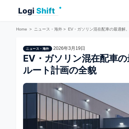
Skip
to
content
Home
>
ニュース・海外
>
EV・ガソリン混在配車の最適解
2026年3月19日
ニュース・海外
EV・ガソリン混在配車の
ルート計画の全貌