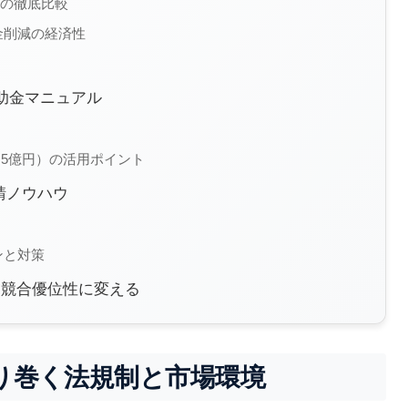
X）の徹底比較
金削減の経済性
補助金マニュアル
.5億円）の活用ポイント
請ノウハウ
ンと対策
を競合優位性に変える
取り巻く法規制と市場環境