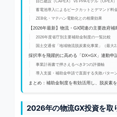
自己建設（CAPEX） vs PPAモデル（OPE
蓄電池導入によるピークカットとデマンド料
ZEB化・マテハン電動化との相乗効果
【2026年最新】物流・GX関連の主要政府
2026年度省庁別主要補助金制度の一覧比較
国土交通省「地域物流脱炭素化事業」（最大2
採択率を飛躍的に高める「DX×GX」連動申
事業計画書で押さえるべき3つの評価軸
導入支援・補助金申請で直面する失敗パター
まとめ：補助金制度を有効活用し、脱炭素
2026年の物流GX投資を