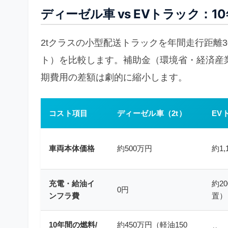
ディーゼル車 vs EVトラック：
2tクラスの小型配送トラックを年間走行距離30
ト）を比較します。補助金（環境省・経済産
期費用の差額は劇的に縮小します。
コスト項目
ディーゼル車（2t）
EV
車両本体価格
約500万円
約1,
充電・給油イ
約2
0円
ンフラ費
置）
10年間の燃料/
約450万円（軽油150