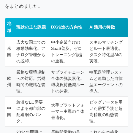
をまとめました。
地
現状の主な課題
DX推進の方向性
AI活用の特徴
域
広大な国土での
中小企業向けの
スキルマッチング
米
移動効率化。ア
SaaS普及。ゼロ
とルート最適化。
国
ナログ管理から
トレーニング設計
タスク特化型AIの
の脱却。
の重視。
実装。
厳格な環境規制
サプライチェーン
輸配送管理システ
欧
への対応。労働
全体の脱炭素化。
ムと連動した自律
州
時間の厳格な管
環境負荷低減ルー
型エージェントの
理。
トの探索。
導入。
急激なEC需要
ビッグデータを用
大手プラットフォ
中
による都市部の
いた需要予測と超
ーマー主導の全体
国
配送網のパン
高精度の動態管
最適化。
ク。
理。
2024年問題に
長時間労働の是
これから本格化。