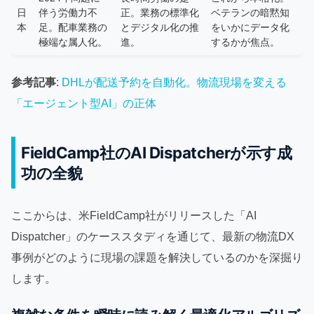
日
伴う労働力不
正。業務の標準化
ベテランの暗黙知
本
足。配車業務の
とデジタル化の推
をいかにデータ化
極端な属人化。
進。
するかが焦点。
参考記事
:
DHLが配送予約を自動化。物流現場を変える
「エージェント型AI」の正体
FieldCamp社のAI Dispatcherが示す成
功の全貌
ここからは、米FieldCamp社がリリースした「AI
Dispatcher」のケーススタディを通じて、最新の物流DX
事例がどのように現場の課題を解決しているのかを深掘り
します。