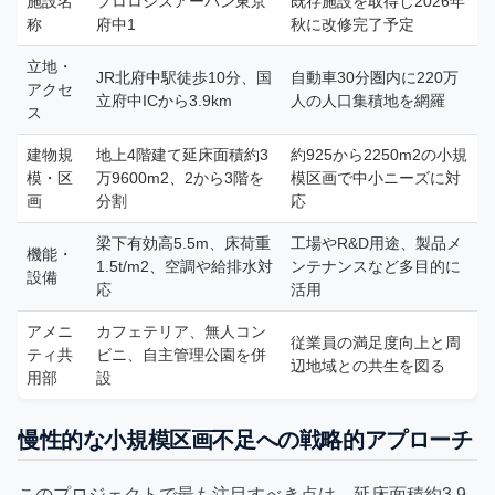
施設名
プロロジスアーバン東京
既存施設を取得し2026年
称
府中1
秋に改修完了予定
立地・
JR北府中駅徒歩10分、国
自動車30分圏内に220万
アクセ
立府中ICから3.9km
人の人口集積地を網羅
ス
建物規
地上4階建て延床面積約3
約925から2250m2の小規
模・区
万9600m2、2から3階を
模区画で中小ニーズに対
画
分割
応
梁下有効高5.5m、床荷重
工場やR&D用途、製品メ
機能・
1.5t/m2、空調や給排水対
ンテナンスなど多目的に
設備
応
活用
アメニ
カフェテリア、無人コン
従業員の満足度向上と周
ティ共
ビニ、自主管理公園を併
辺地域との共生を図る
用部
設
慢性的な小規模区画不足への戦略的アプローチ
このプロジェクトで最も注目すべき点は、延床面積約3.9